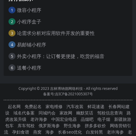
微容小程序
1
小程序盒子
2
论需求分析对应用软件开发的重要性
3
易邮铺小程序
4
外卖小程序：让订餐更便捷，吃货的福音
5
送餐小程序
6
Copyright © 2023
吉林博纳德网络科技
- All rights reserved
备案号:吉ICP备2021005307号
起名网
免费起名
家电维修
汽车改装
鲜花速递
长春网站建
设
域名代备案
同城约会
家政网
幽默笑话
驾校信息查询
路
虎改装升级
老许海参
中国宏业电器
品烟吧
电子烟
新疆旅游
包车
库车驾校
俄罗斯海参
野生海参
拼多多砍价
网络营销引
流
孕妇食谱
燕窝
海参
长春seo优化
白发转黑
老许海参
老