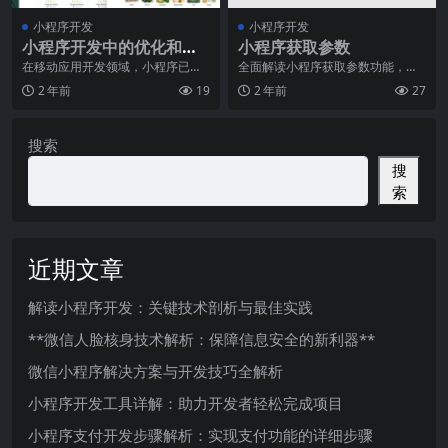
小程序开发
小程序开发
小程序开发中的优化和调
小程序获取参数
试技巧
在移动应用开发领域，小程序已经
全面解读小程序获取参数功能，助
成为了一个备受瞩目的技术。它不
力企业营销转型升级​近年来，随着
2 年前
19
2 年前
27
仅为用户提供了一种更
新技术的快速发展，
搜索
搜
索
近期文章
解读小程序开发：关键技术剖析与最佳实践
**微信人脸核身技术解析：保障信息安全的新利器**
微信小程序解决方案与开发技巧全解析
小程序开发工具详解：助力开发者轻松完成项目
小程序支付开发步骤解析：实现支付功能的详细步骤