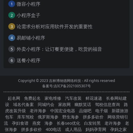
微容小程序
1
小程序盒子
2
论需求分析对应用软件开发的重要性
3
易邮铺小程序
4
外卖小程序：让订餐更便捷，吃货的福音
5
送餐小程序
6
Copyright © 2023
吉林博纳德网络科技
- All rights reserved
备案号:吉ICP备2021005307号
起名网
免费起名
家电维修
汽车改装
鲜花速递
长春网站建
设
域名代备案
同城约会
家政网
幽默笑话
驾校信息查询
路
虎改装升级
老许海参
中国宏业电器
品烟吧
电子烟
新疆旅游
包车
库车驾校
俄罗斯海参
野生海参
拼多多砍价
网络营销引
流
孕妇食谱
燕窝
海参
长春seo优化
白发转黑
老许海参
老
张海参
拼多多砍价
400电话
成人用品
妈妈孕育网
孕妈之家