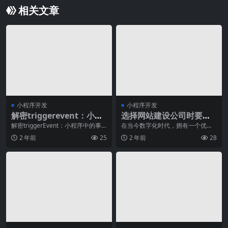
相关文章
小程序开发
小程序开发
解密triggerevent：小程
选择网站建设公司时要注
序中的事件触发机制详解
意的几个关键点
解密triggerEvent：小程序中的事
在当今数字化时代，拥有一个优质
件触发机制详解在开发小程序过程
的网站对于企业或个人来说至关重
2 年前
25
2 年前
28
中，我们
要。因此，选择一家专