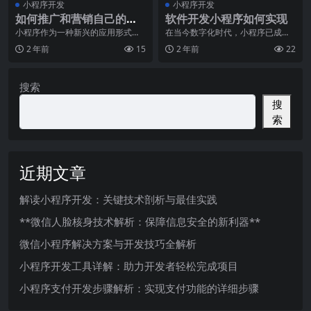
小程序开发
小程序开发
如何推广和营销自己的小
软件开发小程序如何实现
程序
小程序作为一种新兴的应用形式，
在当今数字化时代，小程序已成为
已经在移动互联网市场上获得了广
人们生活中不可或缺的一部分。小
2 年前
15
2 年前
22
泛的认可和使用。作为
程序是一种轻量级应用
搜索
搜
索
近期文章
解读小程序开发：关键技术剖析与最佳实践
**微信人脸核身技术解析：保障信息安全的新利器**
微信小程序解决方案与开发技巧全解析
小程序开发工具详解：助力开发者轻松完成项目
小程序支付开发步骤解析：实现支付功能的详细步骤