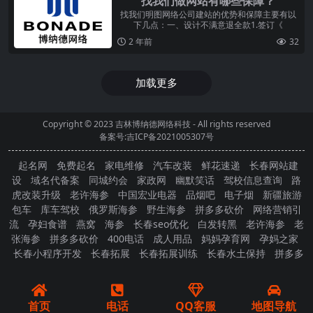
找我们做网站有哪些保障？
找我们明图网络公司建站的优势和保障主要有以
下几点：一、设计不满意退全款1.签订《
2 年前
32
加载更多
Copyright © 2023
吉林博纳德网络科技
- All rights reserved
备案号:吉ICP备2021005307号
起名网
免费起名
家电维修
汽车改装
鲜花速递
长春网站建
设
域名代备案
同城约会
家政网
幽默笑话
驾校信息查询
路
虎改装升级
老许海参
中国宏业电器
品烟吧
电子烟
新疆旅游
包车
库车驾校
俄罗斯海参
野生海参
拼多多砍价
网络营销引
流
孕妇食谱
燕窝
海参
长春seo优化
白发转黑
老许海参
老
张海参
拼多多砍价
400电话
成人用品
妈妈孕育网
孕妈之家
长春小程序开发
长春拓展
长春拓展训练
长春水土保持
拼多多
砍价
首页
电话
QQ客服
地图导航