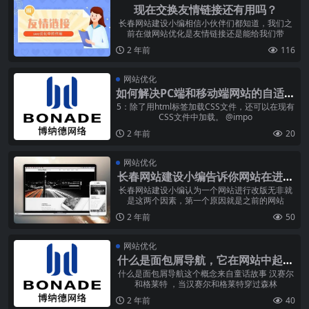
现在交换友情链接还有用吗？
长春网站建设小编相信小伙伴们都知道，我们之
前在做网站优化是友情链接还是能给我们带
2 年前
116
网站优化
如何解决PC端和移动端网站的自适应
兼容问题（转载）
5：除了用html标签加载CSS文件，还可以在现有
CSS文件中加载。 @impo
2 年前
20
网站优化
长春网站建设小编告诉你网站在进行
改版的时候需要注意哪些问题?
长春网站建设小编认为一个网站进行改版无非就
是这两个因素，第一个原因就是之前的网站
2 年前
50
网站优化
什么是面包屑导航，它在网站中起到
了什么作用
什么是面包屑导航这个概念来自童话故事 汉赛尔
和格莱特 ，当汉赛尔和格莱特穿过森林
2 年前
40