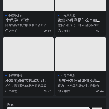
小程序开发
小程序开发
小程序排行榜
微信小程序是什么？如何
使用它推广业务？
随着智能手机的普及和移动互联网
微信小程序是一种全新的移动应用
的发展，小程序成为了一种重要的
开发模式，它结合了APP的便捷性
2 年前
16
2 年前
13
移动应用形态。小程序
和网页的高度可访问
小程序开发
小程序开发
小程序如何实现多功能定
系统开发公司如何提高软
制化？
件开发的质量与效率？
如今，随着移动互联网的快速发
作为一家系统开发公司，要提高软
展，小程序已经成为人们生活中不
件开发的质量与效率，是我们不断
2 年前
22
2 年前
44
可或缺的一部分。作为一
努力的目标。在当今竞
搜索