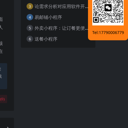
论需求分析对应用软件开发的重要性
3
易邮铺小程序
4
面
人
外卖小程序：让订餐更便捷，吃货的福音
5
Tel:17790006779
送餐小程序
6
核
在
禁
我
(
0
)