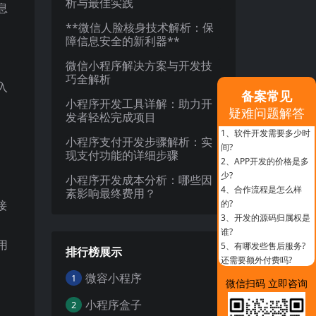
析与最佳实践
息
**微信人脸核身技术解析：保
障信息安全的新利器**
微信小程序解决方案与开发技
巧全解析
入
备案常见
小程序开发工具详解：助力开
疑难问题解答
发者轻松完成项目
1、
软件开发需要多少时
小程序支付开发步骤解析：实
间?
现支付功能的详细步骤
2、
APP开发的价格是多
少?
小程序开发成本分析：哪些因
4、
合作流程是怎么样
素影响最终费用？
接
的?
3、
开发的源码归属权是
谁?
用
5、
有哪发些售后服务?
排行榜展示
还需要额外付费吗?
微容小程序
1
微信扫码 立即咨询
小程序盒子
2