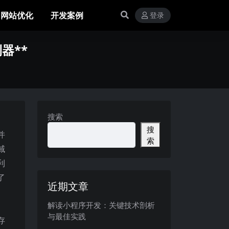
网站优化
开发案例
登录
器**
搜索
搜
并
索
域
利
了
近期文章
解读小程序开发：关键技术剖析
与最佳实践
存