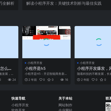
巧全解析
解读小程序开发：关键技术剖析与最佳实践
小程序开发
小程序开发
怎么
小程序是h5
小程序开发爆发，
司比较
还是鸡肋？
速发展，小
小程序是H5：开启智能商务新时
随着科技的不断发展，长
的应用形
代随着移动互联网的迅猛发展，
序开发已经成为了一个热
0
24
2 年前
0
0
16
2 年前
0
0
和企业的
小程序作为一种轻量级应
题。在移动互联网时代，
快速导航
关于本站
联
小程序开发
网站制作
软件开发
企业网站