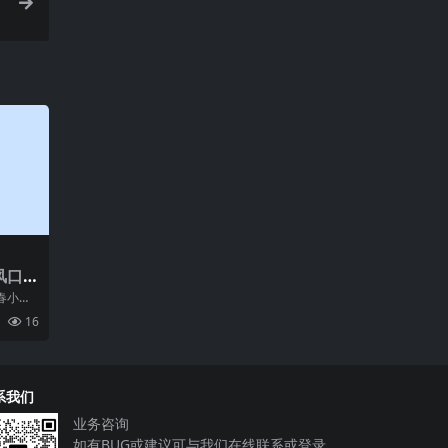
风口
春小程
门话
16
小程
系我们
业务咨询
如有BUG或建议可与我们在线联系或登录