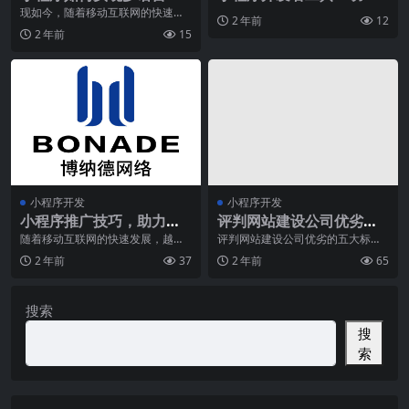
持？
全面介绍与使用教程
现如今，随着移动互联网的快速发
2 年前
12
展，小程序已成为了人们生活中不
2 年前
15
可或缺的一部分。随着
小程序开发
小程序开发
小程序推广技巧，助力提
评判网站建设公司优劣的
高用户转化率
五大标准
随着移动互联网的快速发展，越来
评判网站建设公司优劣的五大标准
越多的企业开始意识到小程序的重
在这个互联网高速发展的时代，拥
2 年前
37
2 年前
65
要性。小程序不仅能为
有一个优质的企业网站
搜索
搜
索