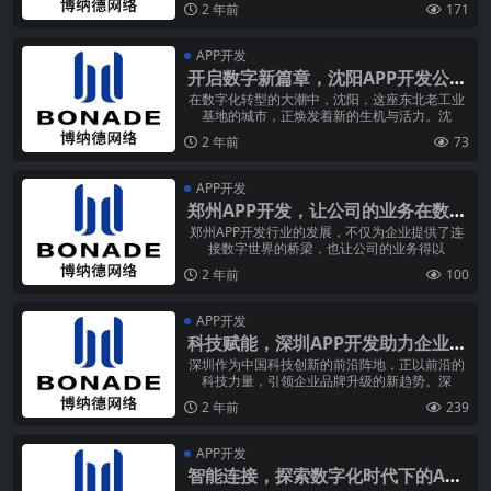
2 年前
171
APP开发
开启数字新篇章，沈阳APP开发公司
引领未来趋势
在数字化转型的大潮中，沈阳，这座东北老工业
基地的城市，正焕发着新的生机与活力。沈
2 年前
73
APP开发
郑州APP开发，让公司的业务在数字
世界中翱翔
郑州APP开发行业的发展，不仅为企业提供了连
接数字世界的桥梁，也让公司的业务得以
2 年前
100
APP开发
科技赋能，深圳APP开发助力企业品
牌升级
深圳作为中国科技创新的前沿阵地，正以前沿的
科技力量，引领企业品牌升级的新趋势。深
2 年前
239
APP开发
智能连接，探索数字化时代下的App