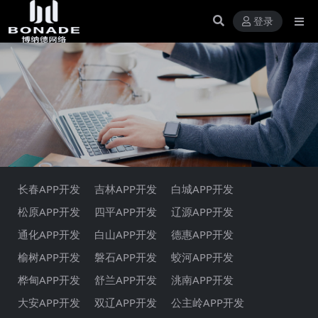
登录
长春APP开发
吉林APP开发
白城APP开发
松原APP开发
四平APP开发
辽源APP开发
通化APP开发
白山APP开发
德惠APP开发
榆树APP开发
磐石APP开发
蛟河APP开发
桦甸APP开发
舒兰APP开发
洮南APP开发
大安APP开发
双辽APP开发
公主岭APP开发