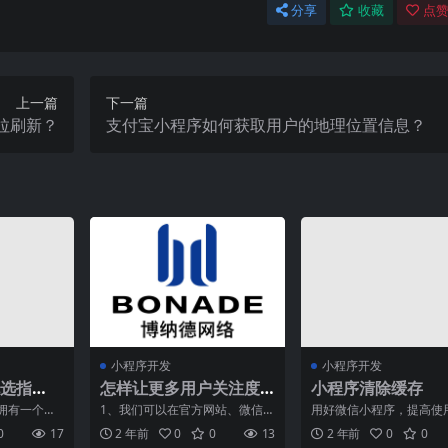
分享
收藏
点赞
上一篇
下一篇
拉刷新？
支付宝小程序如何获取用户的地理位置信息？
小程序开发
小程序开发
选指
怎样让更多用户关注度
小程序清除缓存
盘点
增加在微信小程序上
拥有一个优
1、我们可以在官方网站、微信公
用好微信小程序，提高使
个人来说至
众号及其别的方式有效的公布网
率，是许多用户的追求。
0
17
2 年前
0
0
13
2 年前
0
0
一家专
商及其工具类的增加微信
长时间使用小程序会积累