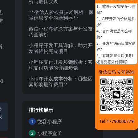
析与最佳实践
1、
软件开发需要多少时
也
**微信人脸核身技术解析：保
间?
障信息安全的新利器**
2、
APP开发的价格是多
进
少?
微信小程序解决方案与开发技
4、
合作流程是怎么样
巧全解析
的?
3、
开发的源码归属权是
小程序开发工具详解：助力开
算
谁?
发者轻松完成项目
5、
有哪发些售后服务?
小程序支付开发步骤解析：实
还需要额外付费吗?
现支付功能的详细步骤
微信扫码 立即咨询
小程序开发成本分析：哪些因
和
素影响最终费用？
禁
排行榜展示
我
微容小程序
Tel:17790006779
1
小程序盒子
2