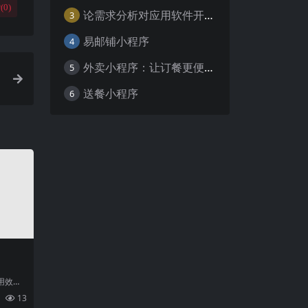
(
0
)
论需求分析对应用软件开发的重要性
3
易邮铺小程序
4
外卖小程序：让订餐更便捷，吃货的福音
5
送餐小程序
6
用效
然而，
13
大量