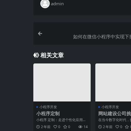
admin
如何在微信小程序中实现下
相关文章
小程序开发
小程序开发
小程序定制
网站建设公司挑
南：注意事项大
小程序 定制：走进个性化应用的
在当今数字化时代，
未来随着科技的不断发展和人们
质的网站对于企业或
2 年前
0
0
14
2 年前
0
对个性化需求的增加，小
关重要。因此，挑选