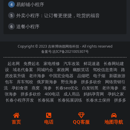
易邮铺小程序
4
外卖小程序：让订餐更便捷，吃货的福音
5
送餐小程序
6
Copyright © 2023
吉林博纳德网络科技
- All rights reserved
备案号:吉ICP备2021005307号
起名网
免费起名
家电维修
汽车改装
鲜花速递
长春网站建
设
域名代备案
同城约会
家政网
幽默笑话
驾校信息查询
路
虎改装升级
老许海参
中国宏业电器
品烟吧
电子烟
新疆旅游
包车
库车驾校
俄罗斯海参
野生海参
拼多多砍价
网络营销引
流
孕妇食谱
燕窝
海参
长春seo优化
白发转黑
老许海参
老
张海参
拼多多砍价
400电话
成人用品
妈妈孕育网
孕妈之家
长春小程序开发
长春拓展
长春拓展训练
长春水土保持
拼多多
砍价
首页
电话
QQ客服
地图导航