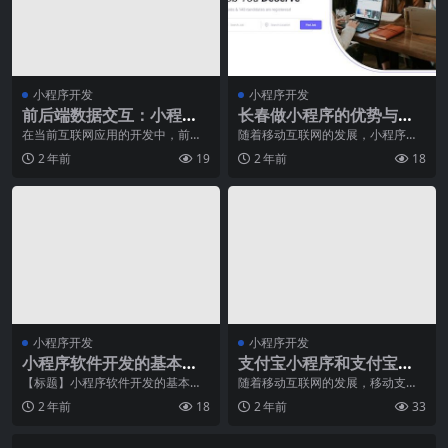
小程序开发
小程序开发
前后端数据交互：小程序
长春做小程序的优势与挑
请求与响应处理
战
在当前互联网应用的开发中，前后
随着移动互联网的发展，小程序成
端数据交互是非常重要的一部分。
为了各大企业和个人开发者的热门
2 年前
19
2 年前
18
尤其是在小程序等移动
选择。而作为中国的科
小程序开发
小程序开发
小程序软件开发的基本流
支付宝小程序和支付宝生
程和要点
活号有什么区别？
【标题】小程序软件开发的基本流
随着移动互联网的发展，移动支付
程和要点—实现高效商业运营的创
已经成为了人们生活和工作中不可
2 年前
18
2 年前
33
新利器【正文】如今，
或缺的一部分。在移动