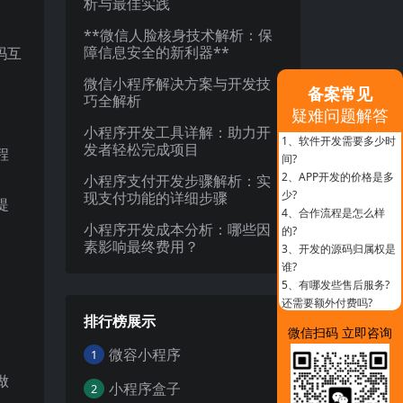
析与最佳实践
**微信人脸核身技术解析：保
障信息安全的新利器**
玛互
微信小程序解决方案与开发技
备案常见
巧全解析
疑难问题解答
小程序开发工具详解：助力开
1、
软件开发需要多少时
发者轻松完成项目
程
间?
2、
APP开发的价格是多
小程序支付开发步骤解析：实
少?
现支付功能的详细步骤
提
4、
合作流程是怎么样
小程序开发成本分析：哪些因
的?
素影响最终费用？
3、
开发的源码归属权是
谁?
5、
有哪发些售后服务?
还需要额外付费吗?
排行榜展示
微信扫码 立即咨询
微容小程序
1
做
小程序盒子
2