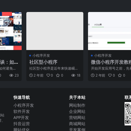
小程序开发
小程序开发
谈：如
社区型小程序
微信小程序开发教
与陷
一章：微信小程序
如何避免常
社区型小程序是近年来快速崛起
开始开发应用号之前，先
实操指南
动互联网的
的一种全新的移动应用形态。它
方公布的「小程序」教程
0
23
2 年前
0
0
18
2 年前
0
0
经成为
融合了社交、服务、娱乐等
（以下内容来自微信官方
快速导航
关于本站
联
小程序开发
网站制作
软件开发
企业网站
网站
APP开发
营销网站
营、
抖音运营
商城网站
网站优化
开发案例