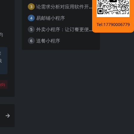
论需求分析对应用软件开发的重要性
3
易邮铺小程序
4
Tel:17790006779
外卖小程序：让订餐更便捷，吃货的福音
5
均
送餐小程序
6
禁
我
(
0
)