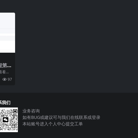
程第
开发
看看官
吧！
97
公布
系我们
业务咨询
如有BUG或建议可与我们在线联系或登录
本站账号进入个人中心提交工单