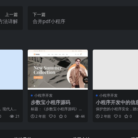
上一篇
下一篇
置方法详解
合并pdf小程序
小程序开发
小程序开发
步数宝小程序源码
小程序开发中的信
全问题及解决方案
，现代人们
标题：《步数宝小程序源码》
保护您的小程序安全，踏
翻天覆地的
——引领健康生活的新潮流正
安全新里程——畅享专属
0
21
2 年前
0
0
44
2 年前
0
0
行业，
文：近年来，随着人们对健康生
界随着移动互联网的迅猛