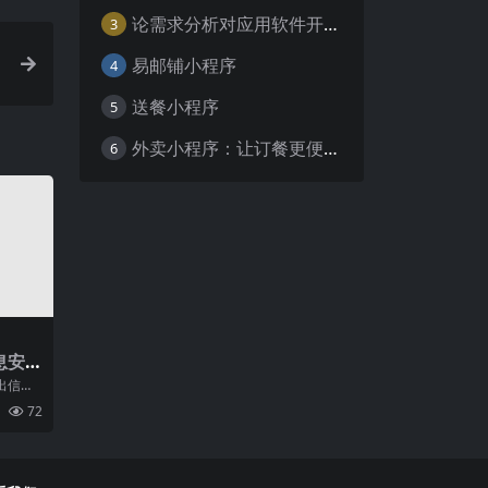
论需求分析对应用软件开发的重要性
3
易邮铺小程序
4
送餐小程序
5
外卖小程序：让订餐更便捷，吃货的福音
6
息安
出信息
保护境
72
发