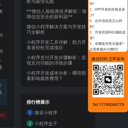
析与最佳实践
，
间?
2、
APP开发的价格是多
体
**微信人脸核身技术解析：保
少?
障信息安全的新利器**
4、
合作流程是怎么样
微信小程序解决方案与开发技
的?
巧全解析
3、
开发的源码归属权是
和
谁?
小程序开发工具详解：助力开
5、
有哪发些售后服务?
发者轻松完成项目
还需要额外付费吗?
的
小程序支付开发步骤解析：实
，
微信扫码 立即咨询
现支付功能的详细步骤
多
小程序开发成本分析：哪些因
素影响最终费用？
禁
我
排行榜展示
Tel:17790006779
微容小程序
1
(
0
)
小程序盒子
2