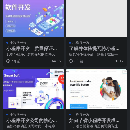
小程序开发
小程序开发
小程序开发：质量保证中
了解并体验提瓦特小程序
回归测试的力量
的功能
长春小程序开发确保您的软件具有
提瓦特小程序是一款基于微信平台
一致的性能，并通过回归测试见解
的应用程序，它为用户提供多种便
2 年前
16
2 年前
12
发现新的错误。"&g...
捷的功能和服务。在这
小程序开发
小程序开发
小程序开发公司的核心竞
如何节省小程序开发成
争力是什么？
本？实战技巧大放送
在如今移动互联网时代，小程序成
一、引言随着移动互联网的飞速发