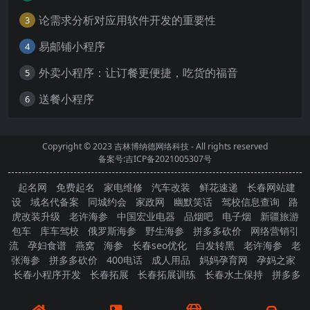
论需求分析对应用软件开发的重要性
3
易邮铺小程序
4
外卖小程序：让订餐更便捷，吃货的福音
5
送餐小程序
6
Copyright © 2023
吉林博纳德网络科技
- All rights reserved
备案号:吉ICP备2021005307号
起名网
免费起名
家电维修
汽车改装
鲜花速递
长春网站建
设
域名代备案
同城约会
家政网
幽默笑话
驾校信息查询
路
虎改装升级
老许海参
中国宏业电器
品烟吧
电子烟
新疆旅游
包车
库车驾校
俄罗斯海参
野生海参
拼多多砍价
网络营销引
流
孕妇食谱
燕窝
海参
长春seo优化
白发转黑
老许海参
老
张海参
拼多多砍价
400电话
成人用品
妈妈孕育网
孕妈之家
长春小程序开发
长春拓展
长春拓展训练
长春水土保持
拼多多
砍价