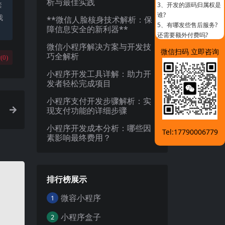
析与最佳实践
禁
3、
开发的源码归属权是
谁?
我
**微信人脸核身技术解析：保
5、
有哪发些售后服务?
障信息安全的新利器**
还需要额外付费吗?
微信小程序解决方案与开发技
微信扫码 立即咨询
巧全解析
(
0
)
小程序开发工具详解：助力开
发者轻松完成项目
小程序支付开发步骤解析：实
现支付功能的详细步骤
小程序开发成本分析：哪些因
Tel:17790006779
素影响最终费用？
排行榜展示
微容小程序
1
小程序盒子
2