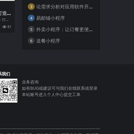
论需求分析对应用软件开发的重要性
3
打造
易邮铺小程序
4
小程
：打造
界面
81
外卖小程序：让订餐更便捷，吃货的福音
速发
5
送餐小程序
6
系我们
业务咨询
如有BUG或建议可与我们在线联系或登录
本站账号进入个人中心提交工单