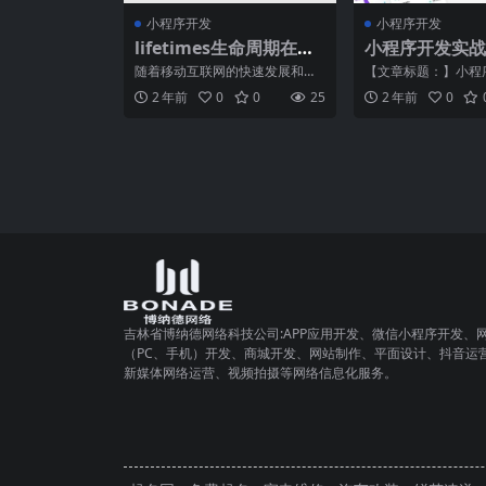
小程序开发
小程序开发
lifetimes生命周期在小
小程序开发实战
程序中的应用
一体化应用
随着移动互联网的快速发展和智
【文章标题：】小程
能设备的普及，小程序越来越受
战：打造一体化应用
2 年前
0
0
25
2 年前
0
到人们的喜爱和广泛应用。
联网的飞速发展，小
吉林省博纳德网络科技公司:APP应用开发、微信小程序开发、
（PC、手机）开发、商城开发、网站制作、平面设计、抖音运
新媒体网络运营、视频拍摄等网络信息化服务。