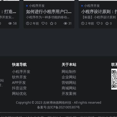
小程序开发
小程序开发
：打造
如何进行小程序用户口
小程序设计原则：
碑运营？
用户友好、美观的
序开发实
小程序作为一种多功能的移动应
【标题】小程序设计原则
序界面
随着移动互
用程序形式，既符合用户对于高
用户友好、美观的小程序
0
58
2 年前
0
0
31
2 年前
0
0
程序已成
效便捷的需求，又具有广告
【正文】在今天互联网快
快速导航
关于本站
联
小程序开发
网站制作
软件开发
企业网站
网站
APP开发
营销网站
营、
抖音运营
商城网站
网站优化
开发案例
Copyright © 2023
吉林博纳德网络科技
- All rights reserved
备案号:吉ICP备2021005307号