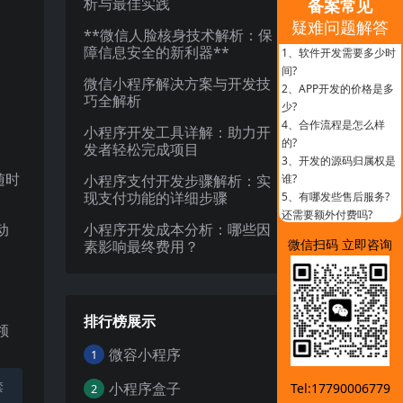
析与最佳实践
备案常见
疑难问题解答
**微信人脸核身技术解析：保
障信息安全的新利器**
1、
软件开发需要多少时
间?
微信小程序解决方案与开发技
2、
APP开发的价格是多
巧全解析
少?
4、
合作流程是怎么样
小程序开发工具详解：助力开
的?
发者轻松完成项目
3、
开发的源码归属权是
随时
小程序支付开发步骤解析：实
谁?
现支付功能的详细步骤
5、
有哪发些售后服务?
还需要额外付费吗?
动
小程序开发成本分析：哪些因
微信扫码 立即咨询
素影响最终费用？
排行榜展示
领
微容小程序
1
禁
小程序盒子
Tel:17790006779
2