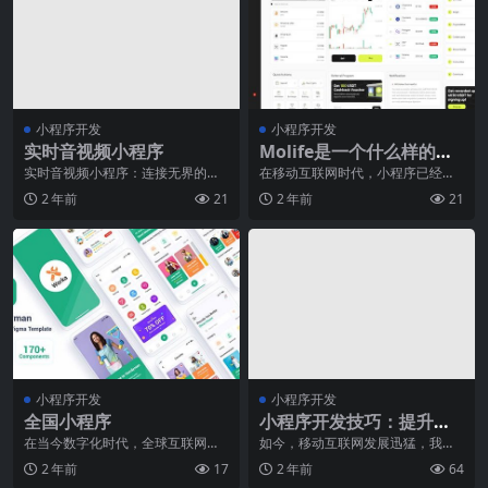
小程序开发
小程序开发
实时音视频小程序
Molife是一个什么样的小
程序？
实时音视频小程序：连接无界的声
在移动互联网时代，小程序已经成
音与视界随着移动互联网的蓬勃发
为人们生活中不可或缺的一部分。
2 年前
21
2 年前
21
展，实时音视频技术逐
Molife（模特生
小程序开发
小程序开发
全国小程序
小程序开发技巧：提升小
程序页面加载速度的方法
在当今数字化时代，全球互联网的
如今，移动互联网发展迅猛，我们
飞速发展给人们的生活带来了诸多
每天都会接触到各种各样的移动应
2 年前
17
2 年前
64
便利。其中，移动互联
用程序，其中小程序的