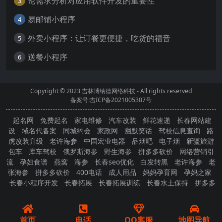
论需求分析对应用软件开发的重要性
3
易邮铺小程序
4
外卖小程序：让订餐更便捷，吃货的福音
5
送餐小程序
6
Copyright © 2023
吉林博纳德网络科技
- All rights reserved
备案号:吉ICP备2021005307号
起名网
免费起名
家电维修
汽车改装
鲜花速递
长春网站建
设
域名代备案
同城约会
家政网
幽默笑话
驾校信息查询
路
虎改装升级
老许海参
中国宏业电器
品烟吧
电子烟
新疆旅游
包车
库车驾校
俄罗斯海参
野生海参
拼多多砍价
网络营销引
流
孕妇食谱
燕窝
海参
长春seo优化
白发转黑
老许海参
老
张海参
拼多多砍价
400电话
成人用品
妈妈孕育网
孕妈之家
长春小程序开发
长春拓展
长春拓展训练
长春水土保持
拼多多
砍价
首页
电话
QQ客服
地图导航