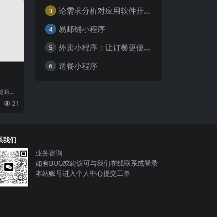
论需求分析对应用软件开发的重要性
3
易邮铺小程序
4
外卖小程序：让订餐更便捷，吃货的福音
5
送餐小程序
6
能商业
迅猛发
21
域
系我们
业务咨询
如有BUG或建议可与我们在线联系或登录
本站账号进入个人中心提交工单