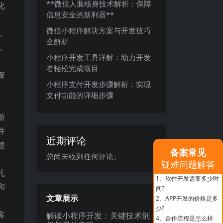
**微信人脸核身技术解析：保障
化
信息安全的新利器**
微信小程序解决方案与开发技巧
，
全解析
，
小程序开发工具详解：助力开发
者轻松完成项目
保
小程序支付开发步骤解析：实现
支付功能的详细步骤
新
并
近期评论
整
备案常见
您尚未收到任何评论。
疑难问题解答
扎
1、
软件开发需要多少时
和
间?
文章展示
2、
APP开发的价格是多
少?
客
解读小程序开发：关键技术剖
4、
合作流程是怎么样