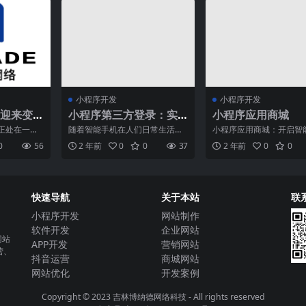
小程序开发
小程序开发
迎来变
小程序第三方登录：实
小程序应用商城
现多平台账户关联与登
正处在一个
随着智能手机在人们日常生活中
小程序应用商城：开启智
录
动互联网的
的普及，移动应用的使用也越来
新时代随着移动互联网的
0
56
2 年前
0
0
37
2 年前
0
0
捷、高
越广泛。如今，在人们使用
展，小程序成为了商业领
快速导航
关于本站
联
小程序开发
网站制作
软件开发
企业网站
网站
APP开发
营销网站
营、
抖音运营
商城网站
网站优化
开发案例
Copyright © 2023
吉林博纳德网络科技
- All rights reserved