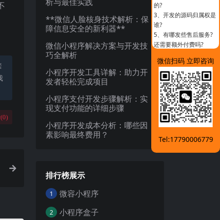
析与最佳实践
不
的?
3、
开发的源码归属权是
**微信人脸核身技术解析：保
谁?
障信息安全的新利器**
5、
有哪发些售后服务?
微信小程序解决方案与开发技
还需要额外付费吗?
巧全解析
微信扫码 立即咨询
禁
小程序开发工具详解：助力开
我
发者轻松完成项目
小程序支付开发步骤解析：实
现支付功能的详细步骤
(
0
)
小程序开发成本分析：哪些因
素影响最终费用？
Tel:17790006779
排行榜展示
微容小程序
1
小程序盒子
2