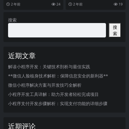
已经成为许多人使用的支付工具。
智能手机的普及，小程序作为一种
全！
2 年前
24
2 年前
19
随着支付宝小程序的推
轻量级应用形式，逐渐
搜索
搜
索
近期文章
解读小程序开发：关键技术剖析与最佳实践
**微信人脸核身技术解析：保障信息安全的新利器**
微信小程序解决方案与开发技巧全解析
小程序开发工具详解：助力开发者轻松完成项目
小程序支付开发步骤解析：实现支付功能的详细步骤
近期评论