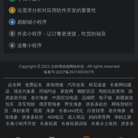
论需求分析对应用软件开发的重要性
3
易邮铺小程序
4
外卖小程序：让订餐更便捷，吃货的福音
5
送餐小程序
6
Copyright © 2023
吉林博纳德网络科技
- All rights reserved
备案号:吉ICP备2021005307号
起名网
免费起名
家电维修
汽车改装
鲜花速递
长春网站建
设
域名代备案
同城约会
家政网
幽默笑话
驾校信息查询
路
虎改装升级
老许海参
中国宏业电器
品烟吧
电子烟
新疆旅游
包车
库车驾校
俄罗斯海参
野生海参
拼多多砍价
网络营销引
流
孕妇食谱
燕窝
海参
长春seo优化
白发转黑
老许海参
老
张海参
拼多多砍价
400电话
成人用品
妈妈孕育网
孕妈之家
长春小程序开发
长春拓展
长春拓展训练
长春水土保持
拼多多
砍价