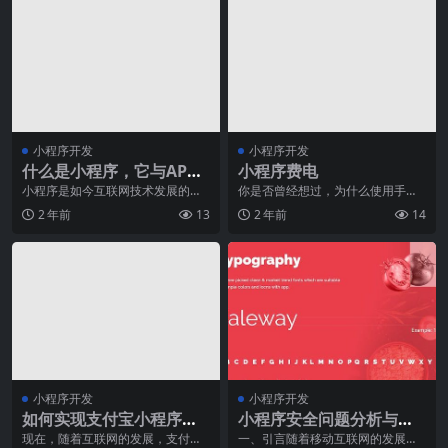
小程序开发
小程序开发
什么是小程序，它与APP
小程序费电
有何不同
小程序是如今互联网技术发展的新
你是否曾经想过，为什么使用手机
潮流，无论是在手机应用还是网页
上的小程序会消耗更多的电量？随
2 年前
13
2 年前
14
浏览器中，我们都可以
着小程序的普及，越来
小程序开发
小程序开发
如何实现支付宝小程序之
小程序安全问题分析与解
间的跳转？
决方案！保障用户信息安
现在，随着互联网的发展，支付宝
一、引言随着移动互联网的发展和