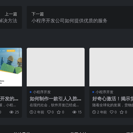
上一篇
下一篇
解决方法
小程序开发公司如何提供优质的服务
小程序开发
小程序开发
开发的
如何制作一款引人入胜
好奇心激活！揭示
的软件开发小程序？
代理的惊人真相！
展，小程序
在现代社会，软件开发已经成为
随着全球化的发展，货物
和个人开展
了一项备受关注的技术领域。而
已经成为一个不可或缺的
0
25
2 年前
0
0
15
2 年前
0
0
统的A
在这个领域中，制作一款引
而在货物运输中，货运代