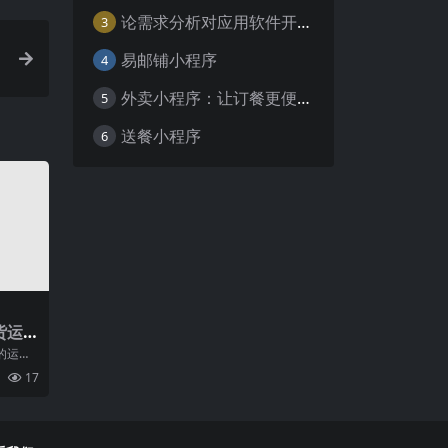
论需求分析对应用软件开发的重要性
3
易邮铺小程序
4
外卖小程序：让订餐更便捷，吃货的福音
5
送餐小程序
6
货运
的运输
环节。
17
理