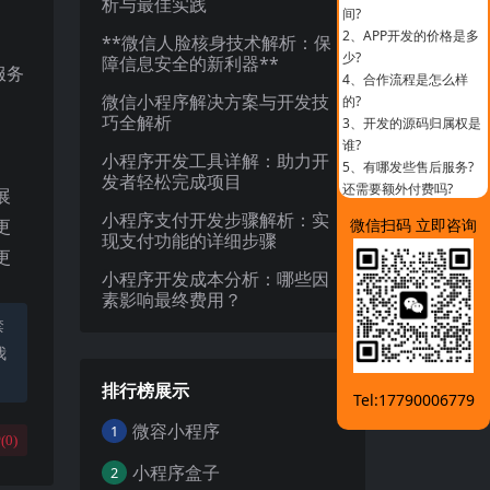
析与最佳实践
间?
2、
APP开发的价格是多
**微信人脸核身技术解析：保
少?
障信息安全的新利器**
服务
4、
合作流程是怎么样
微信小程序解决方案与开发技
的?
巧全解析
3、
开发的源码归属权是
谁?
小程序开发工具详解：助力开
5、
有哪发些售后服务?
发者轻松完成项目
还需要额外付费吗?
展
小程序支付开发步骤解析：实
更
微信扫码 立即咨询
现支付功能的详细步骤
更
小程序开发成本分析：哪些因
素影响最终费用？
禁
我
排行榜展示
Tel:17790006779
微容小程序
1
(
0
)
小程序盒子
2