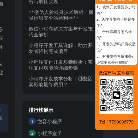
析与最佳实践
确
1、
软件开发需要多少时
**微信人脸核身技术解析：保
间?
障信息安全的新利器**
2、
APP开发的价格是多
少?
微信小程序解决方案与开发技
乐
4、
合作流程是怎么样
巧全解析
客
的?
3、
开发的源码归属权是
小程序开发工具详解：助力开
务
谁?
发者轻松完成项目
5、
有哪发些售后服务?
小程序支付开发步骤解析：实
还需要额外付费吗?
位
现支付功能的详细步骤
业
微信扫码 立即咨询
小程序开发成本分析：哪些因
素影响最终费用？
排行榜展示
禁
我
微容小程序
1
Tel:17790006779
小程序盒子
2