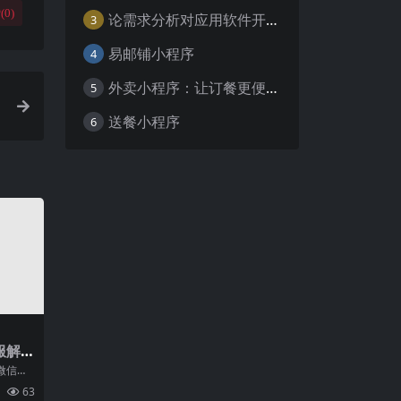
(
0
)
论需求分析对应用软件开发的重要性
3
易邮铺小程序
4
外卖小程序：让订餐更便捷，吃货的福音
5
送餐小程序
6
服解
微信已
的通信
63
的