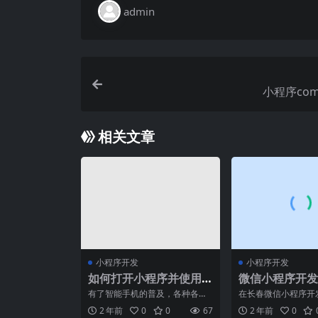
admin
小程序com
相关文章
小程序开发
小程序开发
如何打开小程序并使用
微信小程序开发
小程序功能
优化做好？
有了智能手机的普及，各种各样
在长春微信小程序开
的应用程序（APP）也层出不
界面设计、功能优化
2 年前
0
0
67
2 年前
0
穷，其中非常火热的就要数
互、性能优化、跨平