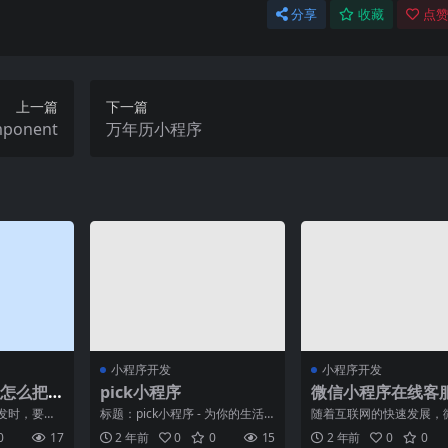
分享
收藏
点赞
上一篇
下一篇
ponent
万年历小程序
小程序开发
小程序开发
怎么把
pick小程序
微信小程序在线客
决方案
发时，要从
标题：pick小程序 - 为你的生活
随着互联网的快速发展，
、数据交
带来便利关键词：pick小程序、
经成为了人们生活中重要
0
17
2 年前
0
0
15
2 年前
0
0
台兼容性
生活便利、智
工具之一，而微信小程序