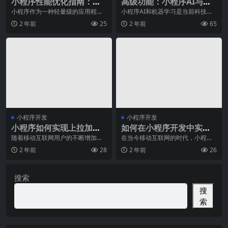
小程序性能优化指南：提
高级功能：小程序AI与机
升用户体验的关键技巧
器学习实践指南
小程序作为一种轻量级的应用程
小程序AI和机器学习是当前科技领
序，拥有简洁、快速等优势。然
域的热门技术，它们可以给小程序
2 年前
25
2 年前
65
而，在开发小程序的过程中
带来更强大的功能，
小程序开发
小程序开发
小程序如何实现上拉加载
如何在小程序开发中实现
和下拉刷新？
数据的实时更新
随着移动互联网用户的不断增加，
在当今移动互联网的时代，小程序
小程序作为一种新型的移动应用程
已经成为了人们生活中不可或缺的
2 年前
28
2 年前
26
序，在短时间内迅速成
一部分。无论是购物、
搜索
搜
索