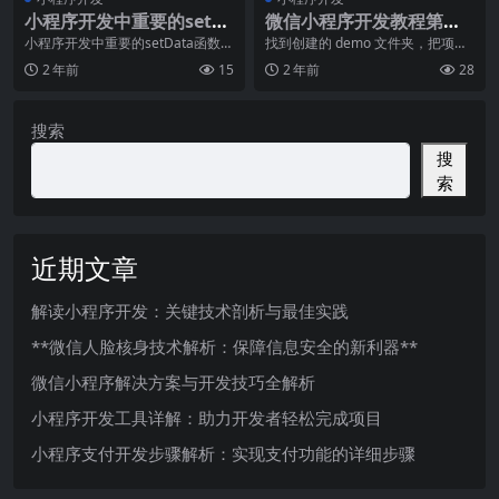
小程序开发中重要的setda
微信小程序开发教程第三
ta函数
章：项目结构以及配置
小程序开发中重要的setData函数在
找到创建的 demo 文件夹，把项目
如今移动互联网高速发展的时代，
导入到你的编辑器，这里使用的是S
2 年前
15
2 年前
28
小程序已经成
ublime
搜索
搜
索
近期文章
解读小程序开发：关键技术剖析与最佳实践
**微信人脸核身技术解析：保障信息安全的新利器**
微信小程序解决方案与开发技巧全解析
小程序开发工具详解：助力开发者轻松完成项目
小程序支付开发步骤解析：实现支付功能的详细步骤