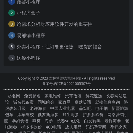
微容小程序
1
小程序盒子
2
论需求分析对应用软件开发的重要性
3
易邮铺小程序
4
外卖小程序：让订餐更便捷，吃货的福音
5
送餐小程序
6
Copyright © 2023
吉林博纳德网络科技
- All rights reserved
备案号:吉ICP备2021005307号
起名网
免费起名
家电维修
汽车改装
鲜花速递
长春网站建
设
域名代备案
同城约会
家政网
幽默笑话
驾校信息查询
路
虎改装升级
老许海参
中国宏业电器
品烟吧
电子烟
新疆旅游
包车
库车驾校
俄罗斯海参
野生海参
拼多多砍价
网络营销引
流
孕妇食谱
燕窝
海参
长春seo优化
白发转黑
老许海参
老
张海参
拼多多砍价
400电话
成人用品
妈妈孕育网
孕妈之家