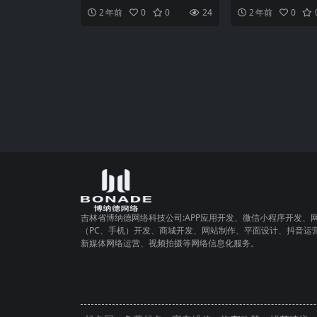
展，越来越多的机构、学校和组
着重要角色，它为企
2 年前
0
0
24
2 年前
0
织开始借助小程序来进行报
供了良好的交互体验
吉林省博纳德网络科技公司:APP应用开发、微信小程序开发、
（PC、手机）开发、商城开发、网站制作、平面设计、抖音运
新媒体网络运营、视频拍摄等网络信息化服务。