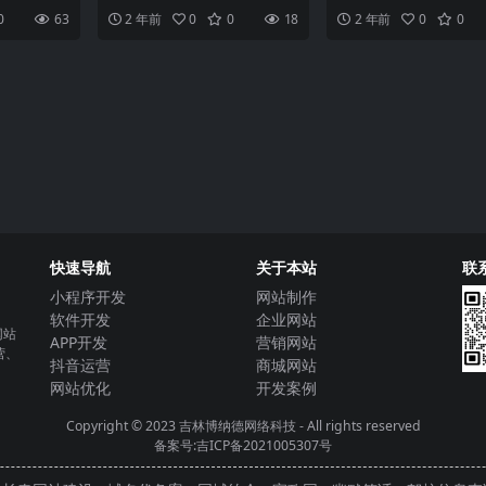
业和个人提
动应用程序，它可以在微信平台
程序作为一种新兴的应用
0
63
2 年前
0
0
18
2 年前
0
0
和商业
上直接使用，不需要下载和
速走红。小程序具有快捷
快速导航
关于本站
联
小程序开发
网站制作
软件开发
企业网站
网站
APP开发
营销网站
营、
抖音运营
商城网站
网站优化
开发案例
Copyright © 2023
吉林博纳德网络科技
- All rights reserved
备案号:吉ICP备2021005307号