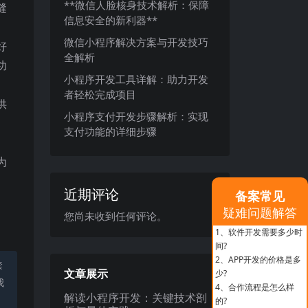
**微信人脸核身技术解析：保障
缝
信息安全的新利器**
微信小程序解决方案与开发技巧
好
全解析
功
小程序开发工具详解：助力开发
者轻松完成项目
供
小程序支付开发步骤解析：实现
。
支付功能的详细步骤
为
近期评论
备案常见
疑难问题解答
您尚未收到任何评论。
1、
软件开发需要多少时
间?
2、
APP开发的价格是多
禁
文章展示
少?
我
4、
合作流程是怎么样
解读小程序开发：关键技术剖
的?