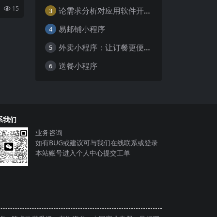
形式迅
15
论需求分析对应用软件开发的重要性
3
、
易邮铺小程序
4
外卖小程序：让订餐更便捷，吃货的福音
5
送餐小程序
6
系我们
业务咨询
如有BUG或建议可与我们在线联系或登录
本站账号进入个人中心提交工单