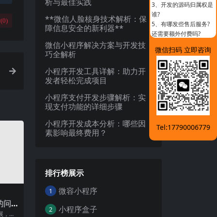
析与最佳实践
3、
开发的源码归属权是
谁?
**微信人脸核身技术解析：保
(
0
)
5、
有哪发些售后服务?
障信息安全的新利器**
还需要额外付费吗?
微信小程序解决方案与开发技
微信扫码 立即咨询
巧全解析
小程序开发工具详解：助力开
发者轻松完成项目
小程序支付开发步骤解析：实
现支付功能的详细步骤
小程序开发成本分析：哪些因
Tel:17790006779
素影响最终费用？
排行榜展示
微容小程序
1
的问
小程序盒子
2
展，小