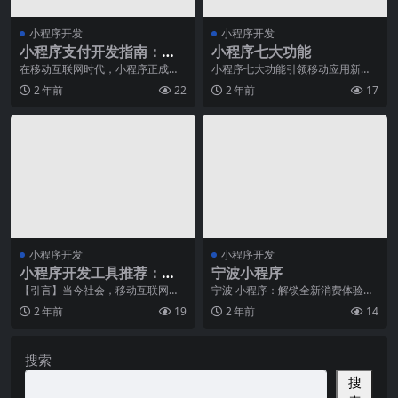
小程序开发
小程序开发
小程序支付开发指南：轻
小程序七大功能
松实现小程序支付功能
在移动互联网时代，小程序正成为
小程序七大功能引领移动应用新趋
越来越多企业和个人的选择，成为
势随着移动互联网的快速发展，移
2 年前
22
2 年前
17
营销和服务的利器。而
动应用成为人们生活中
小程序开发
小程序开发
小程序开发工具推荐：高
宁波小程序
效便捷的开发利器
【引言】当今社会，移动互联网进
宁波 小程序：解锁全新消费体验的
入了全面发展的阶段，各种手机应
钥匙作为一个经济发展迅速的城
2 年前
19
2 年前
14
用成为人们日常生活不
市，宁波在非常近的几
搜索
搜