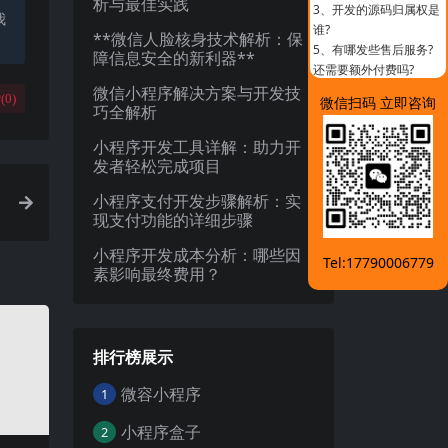
析与最佳实践
3、
开发的源码归属权是
我
谁?
**微信人脸核身技术解析：保
5、
有哪发些售后服务?
障信息安全的新利器**
还需要额外付费吗?
微信小程序解决方案与开发技
(
0
)
微信扫码 立即咨询
巧全解析
小程序开发工具详解：助力开
发者轻松完成项目
小程序支付开发步骤解析：实
现支付功能的详细步骤
小程序开发成本分析：哪些因
Tel:17790006779
素影响最终费用？
排行榜展示
微容小程序
1
小程序盒子
2