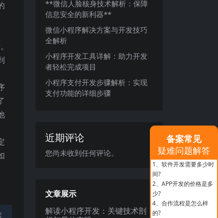
**微信人脸核身技术解析：保障
的
信息安全的新利器**
微信小程序解决方案与开发技巧
全解析
行。
小程序开发工具详解：助力开发
到
者轻松完成项目
小程序支付开发步骤解析：实现
序
支付功能的详细步骤
了
他
近期评论
备案常见
定
疑难问题解答
您尚未收到任何评论。
如
1、
软件开发需要多少时
间?
2、
APP开发的价格是多
文章展示
少?
4、
合作流程是怎么样
解读小程序开发：关键技术剖
的?
禁