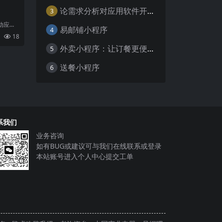
论需求分析对应用软件开发的重要性
3
动应用
易邮铺小程序
4
可或缺
18
常
外卖小程序：让订餐更便捷，吃货的福音
5
送餐小程序
6
系我们
业务咨询
如有BUG或建议可与我们在线联系或登录
本站账号进入个人中心提交工单