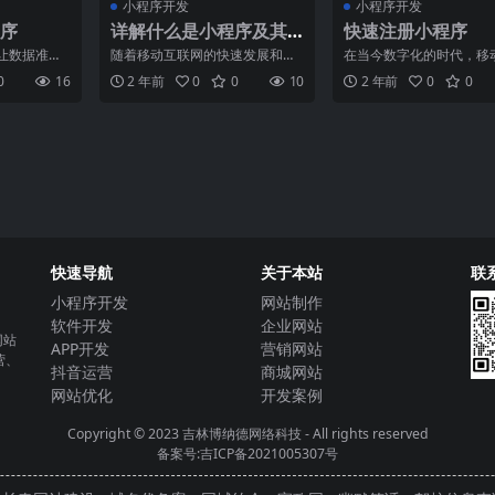
小程序开发
小程序开发
序
详解什么是小程序及其
快速注册小程序
核心功能
让数据准确
随着移动互联网的快速发展和智
在当今数字化的时代，移
引言在现代
能手机的普及，传统的手机应用
程序成为了人们生活中不
0
16
2 年前
0
0
10
2 年前
0
0
活水平
不再能满足用户的需求。用
的一部分。而其中一种非
快速导航
关于本站
联
小程序开发
网站制作
软件开发
企业网站
网站
APP开发
营销网站
营、
抖音运营
商城网站
网站优化
开发案例
Copyright © 2023
吉林博纳德网络科技
- All rights reserved
备案号:吉ICP备2021005307号