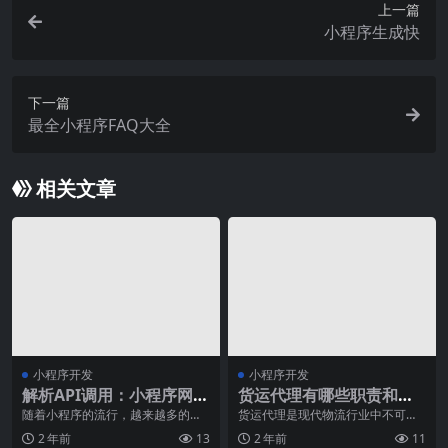
上一篇
小程序生成快
下一篇
最全小程序FAQ大全
相关文章
小程序开发
小程序开发
解析API调用：小程序网络
货运代理有哪些职责和任
请求原理与实现
务？
随着小程序的流行，越来越多的开
货运代理是现代物流行业中不可或
发者开始使用小程序来开发自己的
缺的一环，他们肩负着组织和协调
2 年前
13
2 年前
11
应用。在开发小程序中
货物运输的重要职责和