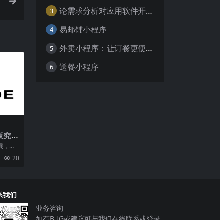
论需求分析对应用软件开发的重要性
3
易邮铺小程序
4
外卖小程序：让订餐更便捷，吃货的福音
5
送餐小程序
6
板究
格多
展，微
的应用
20
业
系我们
业务咨询
如有BUG或建议可与我们在线联系或登录