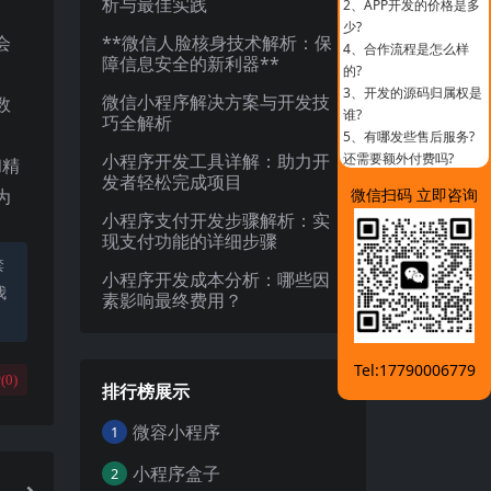
析与最佳实践
2、
APP开发的价格是多
少?
会
**微信人脸核身技术解析：保
4、
合作流程是怎么样
障信息安全的新利器**
的?
3、
开发的源码归属权是
微信小程序解决方案与开发技
数
谁?
巧全解析
5、
有哪发些售后服务?
小程序开发工具详解：助力开
还需要额外付费吗?
和精
发者轻松完成项目
为
微信扫码 立即咨询
小程序支付开发步骤解析：实
现支付功能的详细步骤
禁
小程序开发成本分析：哪些因
我
素影响最终费用？
Tel:17790006779
(
0
)
排行榜展示
微容小程序
1
小程序盒子
2