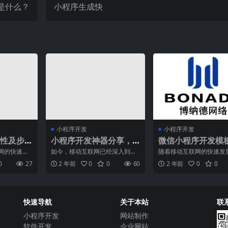
是什么？
小程序生成快
小程序开发
小程序开发
性及步
小程序开发神器分享，
微信小程序开发模
让你开发效率压轴
竟有哪些好处？价
网的快速发
如今，移动互联网已经深入到我
随着移动互联网的快速发
少？
为企业和个
们的生活中的方方面面。而作为
信小程序作为一种轻量级
0
27
2 年前
0
0
60
2 年前
0
0
品的重
移动互联网发展的新生力量
形式，受到了越来越多企
快速导航
关于本站
联
小程序开发
网站制作
软件开发
企业网站