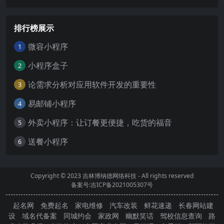
排行榜展示
微容小程序
1
小程序盒子
2
论需求分析对应用软件开发的重要性
3
易邮铺小程序
4
外卖小程序：让订餐更便捷，吃货的福音
5
送餐小程序
6
Copyright © 2023
吉林博纳德网络科技
- All rights reserved
备案号:吉ICP备2021005307号
起名网
免费起名
家电维修
汽车改装
鲜花速递
长春网站建
设
域名代备案
同城约会
家政网
幽默笑话
驾校信息查询
路