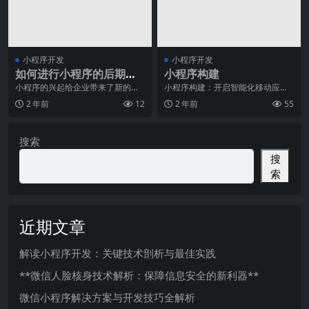
小程序开发
小程序开发
如何进行小程序的后期维
小程序构建
护和运营
小程序的兴起给企业带来了新的发
小程序构建：开启智能化移动应用
展机遇，然而要想让小程序发挥非
新时代总览随着智能手机的普及和
2 年前
12
2 年前
55
常大效益，后期的维护
移动应用的迅猛发展，
搜索
搜
索
近期文章
解读小程序开发：关键技术剖析与最佳实践
**微信人脸核身技术解析：保障信息安全的新利器**
微信小程序解决方案与开发技巧全解析