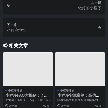
上一篇
做好的小程序
下一篇
小程序地址
相关文章
小程序开发
小程序开发
小程序FAQ大揭秘：了解
小程序实战案例：高仿抖
小程序开发的常见问题
音短视频应用开发
关键词：小程序，FAQ，开发，常
随着智能手机普及和高速网络的普
见问题小程序作为近年来互联网行
及，短视频应用变得越来越流行，
2 年前
51
2 年前
51
业的热门话题，早已
成为了人们娱乐生活的