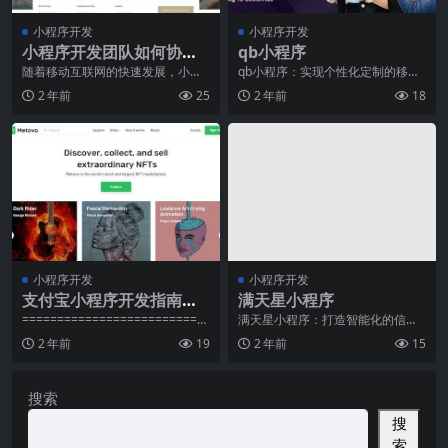
小程序开发
小程序开发
小程序开发团队如何协
qb小程序
作：高效开发流程与管理
随着移动互联网的快速发展，小程
qb小程序：实现个性化定制的移动
序已经成为了越来越多企业和个人
应用平台【导言】qb小程序是一款
方法
2 年前
25
2 年前
18
开发者的首选平台。然
基于移动互联网技
小程序开发
小程序开发
支付宝小程序开发指南：
满天星小程序
快速上手教程
=========================
满天星小程序：打造智能化的信息
一、概述----支付宝小程序是
服务平台摘要：随着人们生活水平
2 年前
19
2 年前
15
的提高和科技的发展，
搜索
搜
索