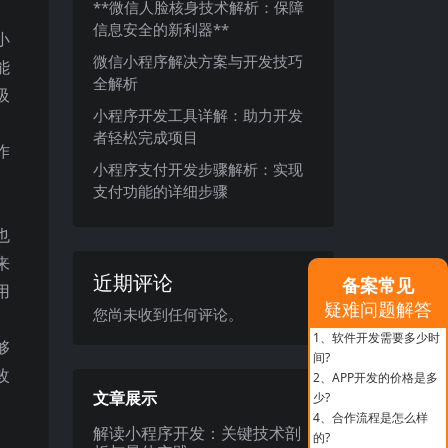
**微信人脸核身技术解析：保障
信息安全的新利器**
小
微信小程序解决方案与开发技巧
能
全解析
吸
小程序开发工具详解：助力开发
者轻松完成项目
作
小程序支付开发步骤解析：实现
支付功能的详细步骤
也
来
近期评论
备案常见
用
疑难问题解答
您尚未收到任何评论。
1、
软件开发需要多少时
够
间?
改
2、
APP开发的价格是多
文章展示
少?
4、
合作流程是怎么样
解读小程序开发：关键技术剖
的?