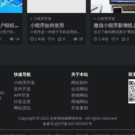
小程序开发
小程序开发
户轻松
小程序如何使用
微信小程序新增线
的解决
订租房合同功能很
让用户轻松
小程序是一种基于手机应用的新
近日了解到腾讯推出“腾
决方案，在
型应用形态，其于2016年由微信
签”平台，可以通过网页
0
14
2 年前
0
0
29
2 年前
0
0
来越重
推出，并在短时间内迅
快速导航
关于本站
联
小程序开发
网站制作
软件开发
企业网站
网站
APP开发
营销网站
营、
抖音运营
商城网站
网站优化
开发案例
Copyright © 2023
吉林博纳德网络科技
- All rights reserved
备案号:吉ICP备2021005307号