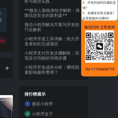
析与最佳实践
3、
开发的源码归属权是
谁?
**微信人脸核身技术解析：保
禁
5、
有哪发些售后服务?
障信息安全的新利器**
还需要额外付费吗?
我
微信小程序解决方案与开发技
微信扫码 立即咨询
巧全解析
小程序开发工具详解：助力开
(
0
)
发者轻松完成项目
小程序支付开发步骤解析：实
现支付功能的详细步骤
小程序开发成本分析：哪些因
Tel:17790006779
素影响最终费用？
排行榜展示
微容小程序
1
小程序盒子
2