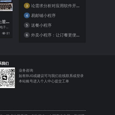
论需求分析对应用软件开发的重要性
3
易邮铺小程序
4
上签
送餐小程序
5
便捷
讯电子
以及微
81
外卖小程序：让订餐更便捷，吃货的福音
6
系我们
业务咨询
如有BUG或建议可与我们在线联系或登录
本站账号进入个人中心提交工单