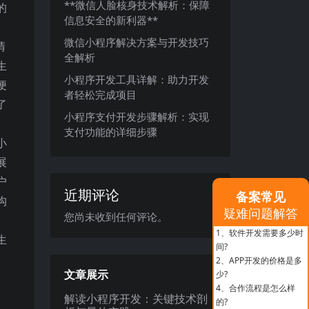
**微信人脸核身技术解析：保障
的
信息安全的新利器**
微信小程序解决方案与开发技巧
清
全解析
生
小程序开发工具详解：助力开发
便
者轻松完成项目
了
小程序支付开发步骤解析：实现
支付功能的详细步骤
小
展
户
近期评论
备案常见
沟
疑难问题解答
您尚未收到任何评论。
1、
软件开发需要多少时
生
间?
。
2、
APP开发的价格是多
文章展示
少?
4、
合作流程是怎么样
解读小程序开发：关键技术剖
的?