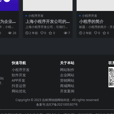
小程序开发
小程序开发
为企业
上海小程序开发公司的
小程序的简介
理的新
发展现状与趋势
中，小程序
上海小程序开发公司，引领行业
标题：小程序的简介：开
和强大的社
趋势掀起了一股小程序热潮的上
生活的新时代随着移动互
0
26
2 年前
0
0
7
2 年前
0
0
营管理
海小程序开发公司，以其专
迅猛发展，小程序作为一
快速导航
关于本站
联
小程序开发
网站制作
软件开发
企业网站
网站
APP开发
营销网站
营、
抖音运营
商城网站
网站优化
开发案例
Copyright © 2023
吉林博纳德网络科技
- All rights reserved
备案号:吉ICP备2021005307号