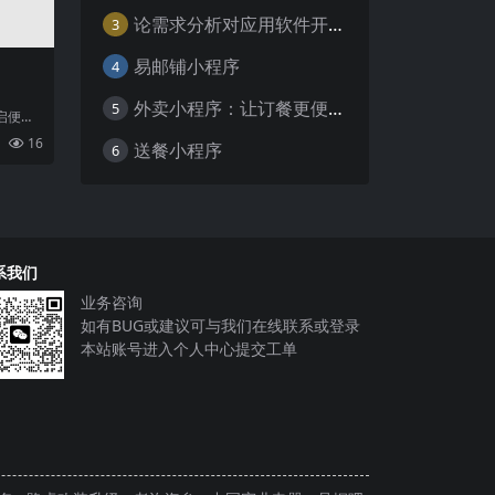
论需求分析对应用软件开发的重要性
3
易邮铺小程序
4
外卖小程序：让订餐更便捷，吃货的福音
5
启便捷
联网的
16
送餐小程序
6
种
系我们
业务咨询
如有BUG或建议可与我们在线联系或登录
本站账号进入个人中心提交工单