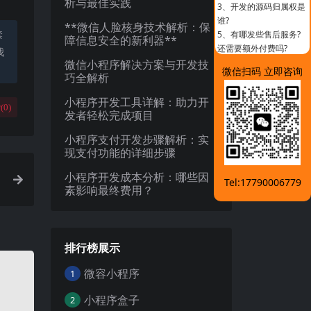
析与最佳实践
3、
开发的源码归属权是
谁?
**微信人脸核身技术解析：保
禁
5、
有哪发些售后服务?
障信息安全的新利器**
还需要额外付费吗?
我
微信小程序解决方案与开发技
微信扫码 立即咨询
巧全解析
小程序开发工具详解：助力开
(
0
)
发者轻松完成项目
小程序支付开发步骤解析：实
现支付功能的详细步骤
小程序开发成本分析：哪些因
Tel:17790006779
素影响最终费用？
排行榜展示
微容小程序
1
小程序盒子
2