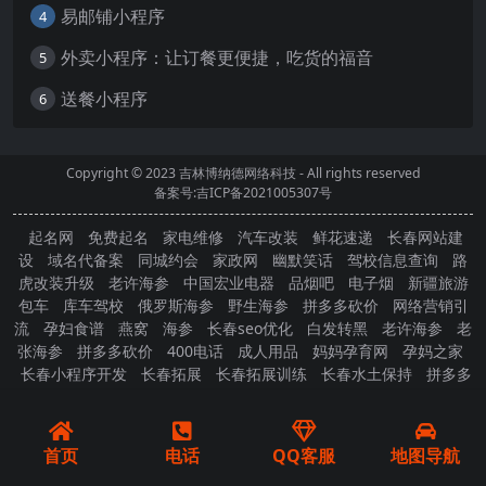
易邮铺小程序
4
外卖小程序：让订餐更便捷，吃货的福音
5
送餐小程序
6
Copyright © 2023
吉林博纳德网络科技
- All rights reserved
备案号:吉ICP备2021005307号
起名网
免费起名
家电维修
汽车改装
鲜花速递
长春网站建
设
域名代备案
同城约会
家政网
幽默笑话
驾校信息查询
路
虎改装升级
老许海参
中国宏业电器
品烟吧
电子烟
新疆旅游
包车
库车驾校
俄罗斯海参
野生海参
拼多多砍价
网络营销引
流
孕妇食谱
燕窝
海参
长春seo优化
白发转黑
老许海参
老
张海参
拼多多砍价
400电话
成人用品
妈妈孕育网
孕妈之家
长春小程序开发
长春拓展
长春拓展训练
长春水土保持
拼多多
砍价
首页
电话
QQ客服
地图导航