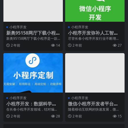
小程序开发
小程序开发
新奥95158网厅下载小程
小程序开发弥补人工智能
序
时代网络安全人才缺口
新奥95158网厅下载小程序是一款
尽管长春小程序开发行业不断增
为客户提供快捷、便利和全面服务
长，但网络安全人才缺口依然存
2 年前
14
2 年前
27
的应用程序。随着
在，约有350万个职位空
小程序开发
小程序开发
小程序开发：数据科学是
微信小程序开发者平台提
时候拥抱结对编程了
供哪些功能？
在长春小程序开发领域，结对编程
随着移动互联网的快速发展，微信
长期以来一直是提高代码质量的主
小程序成为了许多企业和开发者的
2 年前
28
2 年前
15
要方法。但如果我们告
首要推荐。微信小程序