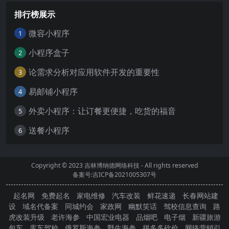
排行榜展示
微容小程序
1
小程序盒子
2
论需求分析对应用软件开发的重要性
3
易邮铺小程序
4
外卖小程序：让订餐更便捷，吃货的福音
5
送餐小程序
6
Copyright © 2023
吉林博纳德网络科技
- All rights reserved
备案号:吉ICP备2021005307号
起名网
免费起名
家电维修
汽车改装
鲜花速递
长春网站建
设
域名代备案
同城约会
家政网
幽默笑话
驾校信息查询
路
虎改装升级
老许海参
中国宏业电器
品烟吧
电子烟
新疆旅游
包车
库车驾校
俄罗斯海参
野生海参
拼多多砍价
网络营销引