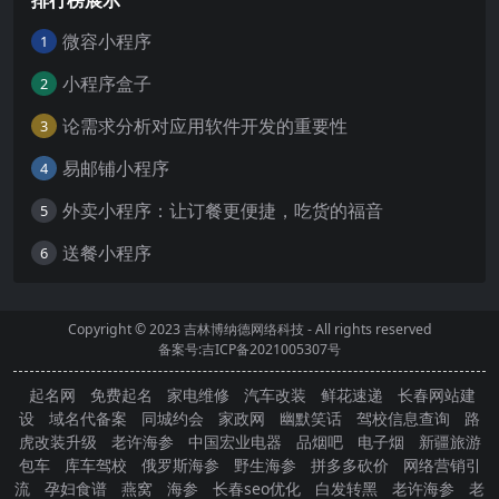
排行榜展示
微容小程序
1
小程序盒子
2
论需求分析对应用软件开发的重要性
3
易邮铺小程序
4
外卖小程序：让订餐更便捷，吃货的福音
5
送餐小程序
6
Copyright © 2023
吉林博纳德网络科技
- All rights reserved
备案号:吉ICP备2021005307号
起名网
免费起名
家电维修
汽车改装
鲜花速递
长春网站建
设
域名代备案
同城约会
家政网
幽默笑话
驾校信息查询
路
虎改装升级
老许海参
中国宏业电器
品烟吧
电子烟
新疆旅游
包车
库车驾校
俄罗斯海参
野生海参
拼多多砍价
网络营销引
流
孕妇食谱
燕窝
海参
长春seo优化
白发转黑
老许海参
老