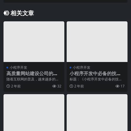
途？
相关文章
小程序开发
小程序开发
高质量网站建设公司的四
小程序开发中必备的技术
大特征
工具推荐
随着互联网的普及，越来越多的企
标题：《小程序开发中必备的技术
业开始注重网站建设。然而，并不
工具推荐：提升开发效率，助力品
2 年前
32
2 年前
17
是所有的网站建设公司
牌打造》近年来，随着