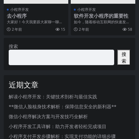
小程序开发
小程序开发
去小程序
软件开发小程序的重要性
大家好！今天我要跟大家聊一聊一
如今，随着移动互联网的快速发
个非常热门的话题——小程序。随
展，小程序成为了越来越多企业的
2 年前
15
2 年前
58
着智能手机的普及和移
首要推荐。作为一种全新
搜索
搜
索
近期文章
解读小程序开发：关键技术剖析与最佳实践
**微信人脸核身技术解析：保障信息安全的新利器**
微信小程序解决方案与开发技巧全解析
小程序开发工具详解：助力开发者轻松完成项目
小程序支付开发步骤解析：实现支付功能的详细步骤