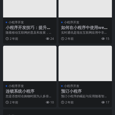
小程序开发
小程序开发
小程序开发技巧：提升小
如何在小程序中使用webs
程序性能的几种方法
ocket实现实时通讯？
随着移动互联网的普及和发展，小
实时通讯是现在互联网应用中非常
程序已经成为了越来越多企业和个
重要的一种交互形式，也是小程序
2 年前
24
2 年前
15
人开展业务的一种重要
中经常需要实现的功能
小程序开发
小程序开发
连锁系统小程序
预订小程序
您是否曾经在购物时因为人多排队
预订小程序的崛起与应用随着智能
而感到疲惫不堪？您是否曾经因为
手机的普及和移动互联网的迅猛发
2 年前
10
2 年前
17
不熟悉商品的具体情况
展，预订小程序成为了