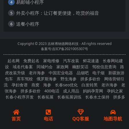
易邮铺小程序
4
外卖小程序：让订餐更便捷，吃货的福音
5
送餐小程序
6
Copyright © 2023
吉林博纳德网络科技
- All rights reserved
备案号:吉ICP备2021005307号
起名网
免费起名
家电维修
汽车改装
鲜花速递
长春网站建
设
域名代备案
同城约会
家政网
幽默笑话
驾校信息查询
路
虎改装升级
老许海参
中国宏业电器
品烟吧
电子烟
新疆旅游
包车
库车驾校
俄罗斯海参
野生海参
拼多多砍价
网络营销引
流
孕妇食谱
燕窝
海参
长春seo优化
白发转黑
老许海参
老
张海参
拼多多砍价
400电话
成人用品
妈妈孕育网
孕妈之家
长春小程序开发
长春拓展
长春拓展训练
长春水土保持
拼多多
砍价
首页
电话
QQ客服
地图导航