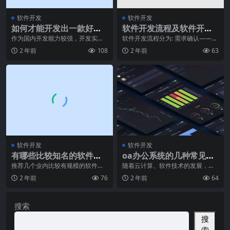
软件开发
软件开发
如何才能开发出一款好的
软件开发流程及软件开发
软件？
的相关内容介绍
作为国内开发能力较强，开发实力
软件开发流程分为: 需求确认——概
达10余年以上的APP开发公司，大
要设计——详细设计——编码——
2 年前
108
2 年前
63
多数集中在一线城
单元测试——集成
软件开发
软件开发
有哪些比较知名的软件外
oa办公系统的几种常见部
包平台?
署方式
推荐几个业内比较有规模的软件外
随着云计算、软件技术的发展，部
包平台！平台一：软件项目交易
署方式也越来越多样化，那企业有
2 年前
76
2 年前
64
网。平台二：汇新云。平
哪几种方式部署oa办
搜索
搜