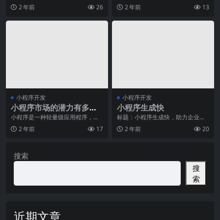
小程序已经成为了企业和个人展示
少的一部分，而移动互联网的普及
做
2 年前
26
2 年前
13
自己的重要平台。而一
更是让人们越来越离不
小程序开发
小程序开发
小程序市场的潜力有多
小程序生成快
大？发展前景如何？
小程序是一种轻量级应用程序，为
标题：小程序生成快，助力企业快
用户提供了一种简洁、快速、便捷
速发展随着移动互联网的快速发
2 年前
17
2 年前
20
的应用体验。它可以在
展，小程序已经成为了企
搜索
搜
索
近期文章