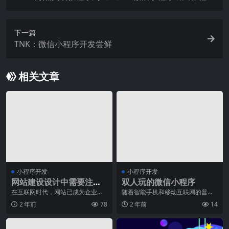
饼图
下一篇
TNK：微信小程序开发尝鲜
相关文章
小程序开发
小程序开发
网站建设设计中需要注意
双人玩的微信小程序
的问题
在互联网时代，网站已成为企业展
随着智能手机和移动互联网的普
示形象、提供产品和服务的重要平
及，微信小程序成为了人们生活中
2 年前
78
2 年前
14
台。然而，一个成功的
不可或缺的一部分。微信