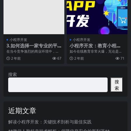
小程序开发
小程序开发
3.如何选择一家专业的平
小程序开发：教育小程序
面设计公司帮助你创造独
价格需要多少？
在当今竞争激烈的商业环境中，一
如今在线教育非常火爆，无论是创
个独特的品牌形象对企业的成功至
业公司还是传统教育机构都把眼光
特品牌形象？
2 年前
67
2 年前
71
关重要。而平面设计作
聚焦在互联网教育模式
搜索
搜
索
近期文章
解读小程序开发：关键技术剖析与最佳实践