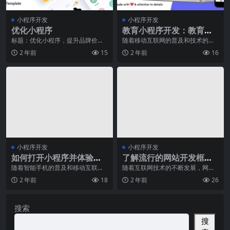
小程序开发
小程序开发
优化小程序
教育小程序开发：教育行
业如何选择小程序解决方
标题：优化小程序，提升品牌价值
随着移动互联网的普及和技术的不
随着移动互联网的快速发展，小程
断发展，小程序已经成为了越来越
案
2 年前
15
2 年前
16
序已经成为企业推广和
多行业的重要工具。特
小程序开发
小程序开发
如何打开小程序并体验各
了解流行的网站开发框
种功能？
架，打造高效网站系统
随着智能手机的普及和移动互联网
随着互联网技术的不断发展，网站
的发展，小程序成为一种越来越受
开发框架已经成为构建高效、易维
2 年前
18
2 年前
26
欢迎的应用形式。小程
护和可扩展网站系统的
搜索
搜