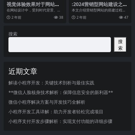
视觉体验效果对于网站设
:2024营销型网站建设之用
计的重要性
户体验
在网站设计中，受到时代背景、社
本文介绍营销型网站的搭建过程中
会环境、文化观念等一系列因素的
对用户体验的把握。首先搞清楚几
2 年前
38
2 年前
47
影响，传统网站设计通
个问题，什么是用户体
搜索
搜
索
近期文章
解读小程序开发：关键技术剖析与最佳实践
**微信人脸核身技术解析：保障信息安全的新利器**
微信小程序解决方案与开发技巧全解析
小程序开发工具详解：助力开发者轻松完成项目
小程序支付开发步骤解析：实现支付功能的详细步骤