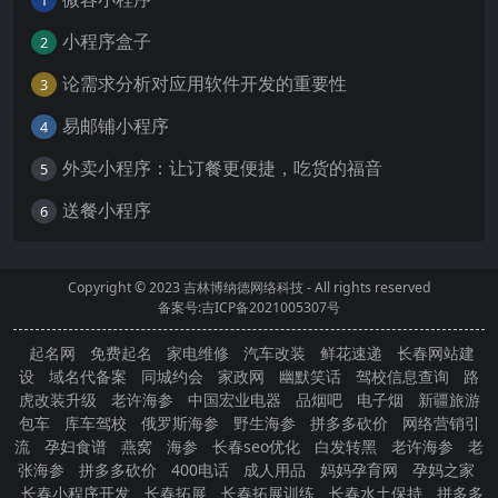
小程序盒子
2
论需求分析对应用软件开发的重要性
3
易邮铺小程序
4
外卖小程序：让订餐更便捷，吃货的福音
5
送餐小程序
6
Copyright © 2023
吉林博纳德网络科技
- All rights reserved
备案号:吉ICP备2021005307号
起名网
免费起名
家电维修
汽车改装
鲜花速递
长春网站建
设
域名代备案
同城约会
家政网
幽默笑话
驾校信息查询
路
虎改装升级
老许海参
中国宏业电器
品烟吧
电子烟
新疆旅游
包车
库车驾校
俄罗斯海参
野生海参
拼多多砍价
网络营销引
流
孕妇食谱
燕窝
海参
长春seo优化
白发转黑
老许海参
老
张海参
拼多多砍价
400电话
成人用品
妈妈孕育网
孕妈之家
长春小程序开发
长春拓展
长春拓展训练
长春水土保持
拼多多