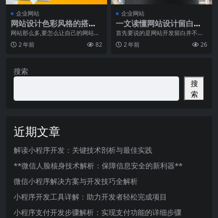
企业网站
企业网站
网站设计色彩风格的搭配
一文读懂网站设计留白的
原则
重要性
网站那么多,要怎么让自己的网站变
首先要说的是网站开发留白并不陌
得引人瞩目呢?这就要求网站需要风
生，极简主义与留白意义上有些重
2 年前
82
2 年前
26
格，而展现网站
叠，但北京网站设计师
搜索
搜
索
近期文章
解读小程序开发：关键技术剖析与最佳实践
**微信人脸核身技术解析：保障信息安全的新利器**
微信小程序解决方案与开发技巧全解析
小程序开发工具详解：助力开发者轻松完成项目
小程序支付开发步骤解析：实现支付功能的详细步骤