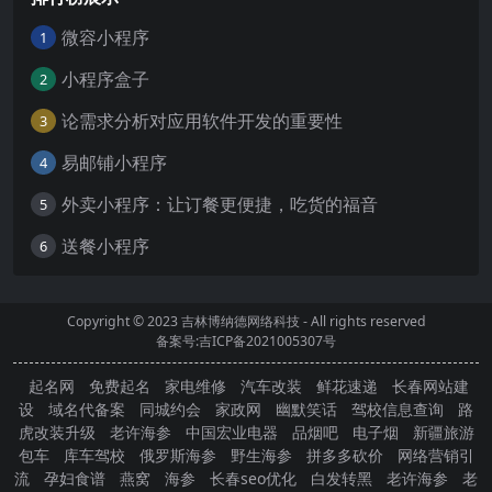
微容小程序
1
小程序盒子
2
论需求分析对应用软件开发的重要性
3
易邮铺小程序
4
外卖小程序：让订餐更便捷，吃货的福音
5
送餐小程序
6
Copyright © 2023
吉林博纳德网络科技
- All rights reserved
备案号:吉ICP备2021005307号
起名网
免费起名
家电维修
汽车改装
鲜花速递
长春网站建
设
域名代备案
同城约会
家政网
幽默笑话
驾校信息查询
路
虎改装升级
老许海参
中国宏业电器
品烟吧
电子烟
新疆旅游
包车
库车驾校
俄罗斯海参
野生海参
拼多多砍价
网络营销引
流
孕妇食谱
燕窝
海参
长春seo优化
白发转黑
老许海参
老