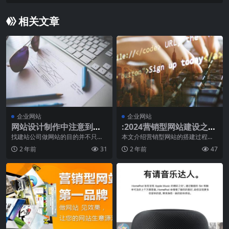
相关文章
企业网站
企业网站
网站设计制作中注意到这4
:2024营销型网站建设之用
点，才会让访客喜欢！
户体验
找建站公司做网站的目的并不只是
本文介绍营销型网站的搭建过程中
拥有一个好看的网站，而是要拥有
对用户体验的把握。首先搞清楚几
2 年前
31
2 年前
47
一个有用能给自己企业
个问题，什么是用户体