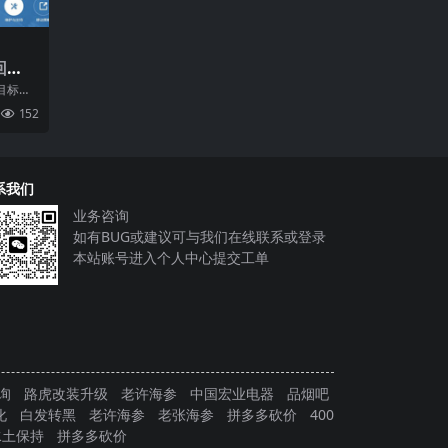
回
目标，
企业的
152
理
系我们
业务咨询
如有BUG或建议可与我们在线联系或登录
本站账号进入个人中心提交工单
询
路虎改装升级
老许海参
中国宏业电器
品烟吧
化
白发转黑
老许海参
老张海参
拼多多砍价
400
水土保持
拼多多砍价