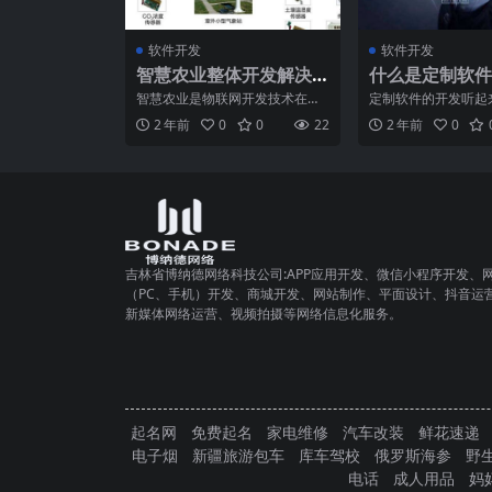
软件开发
软件开发
智慧农业整体开发解决
什么是定制软件
方案
件开发收费标准
智慧农业是物联网开发技术在现
定制软件的开发听起
代农业领域的应用，主要有监控
解。我们将定制软件
2 年前
0
0
22
2 年前
0
功能系统、监测功能系统、
足组织的特定需求而
吉林省博纳德网络科技公司:APP应用开发、微信小程序开发、
（PC、手机）开发、商城开发、网站制作、平面设计、抖音运
新媒体网络运营、视频拍摄等网络信息化服务。
起名网
免费起名
家电维修
汽车改装
鲜花速递
电子烟
新疆旅游包车
库车驾校
俄罗斯海参
野
电话
成人用品
妈