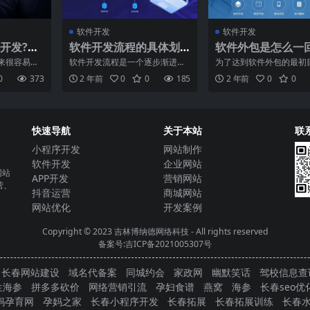
软件开发
软件开发
开发?软
软件开发流程的具体划
软件外包是怎么一
分
事？
来很容易理
软件开发流程是一个逐步渐进的
为了达到软件外包的最初
定义为为满
过程，将整个软件开发过程划分
有效防控各种风险，增加
0
373
2 年前
0
0
185
2 年前
0
0
开发的
为顺序相接的四个阶段，每
经济利润。本文从管理学
快速导航
关于本站
联
小程序开发
网站制作
软件开发
企业网站
网站
APP开发
营销网站
营、
抖音运营
商城网站
网站优化
开发案例
Copyright © 2023
吉林博纳德网络科技
- All rights reserved
备案号:吉ICP备2021005307号
长春网站建设
域名代备案
同城约会
家政网
幽默笑话
驾校信息查
生海参
拼多多砍价
网络营销引流
孕妇食谱
燕窝
海参
长春seo优
妈孕育网
孕妈之家
长春小程序开发
长春拓展
长春拓展训练
长春