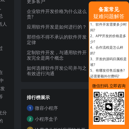
更多客户
，
备案常见
企业软件开发价格为什么这么
总
疑难问题解答
贵?
括人
1、
软件开发需要多少时
应用软件开发是如何进行的？
间?
2、
APP开发的价格是多
那些你不得不承认的软件开发
定律
少?
过
4、
合作流程是怎么样
定制软件开发，与通用软件开
的?
发完全是两个概念
3、
开发的源码归属权是
谁?
如何选择软件开发公司并与之
5、
有哪发些售后服务?
在
有效进行沟通
还需要额外付费吗?
中
微信扫码 立即咨询
开发
等
排行榜展示
微容小程序
1
充分
小程序盒子
2
的