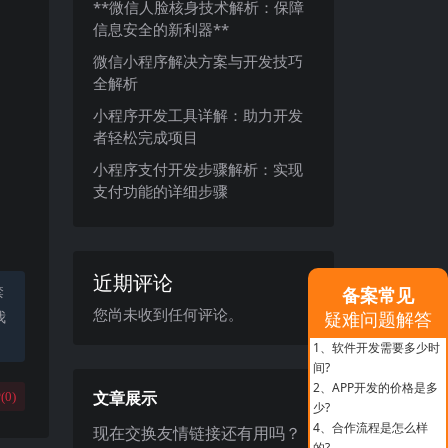
**微信人脸核身技术解析：保障
信息安全的新利器**
微信小程序解决方案与开发技巧
全解析
小程序开发工具详解：助力开发
者轻松完成项目
小程序支付开发步骤解析：实现
支付功能的详细步骤
近期评论
禁
备案常见
您尚未收到任何评论。
疑难问题解答
我
1、
软件开发需要多少时
间?
2、
APP开发的价格是多
文章展示
(
0
)
少?
4、
合作流程是怎么样
现在交换友情链接还有用吗？
的?