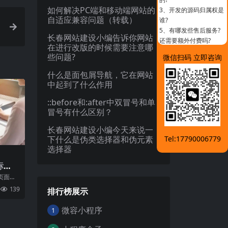
如何解决PC端和移动端网站的
3、
开发的源码归属权是
自适应兼容问题（转载）
谁?
5、
有哪发些售后服务?
长春网站建设小编告诉你网站
还需要额外付费吗?
在进行改版的时候需要注意哪
些问题?
微信扫码 立即咨询
什么是面包屑导航，它在网站
中起到了什么作用
::before和:after中双冒号和单
冒号有什么区别？
长春网站建设小编今天来说一
Tel:17790006779
下什么是伪类选择器和伪元素
选择器
标
页面标
至关重
139
排行榜展示
影
微容小程序
1