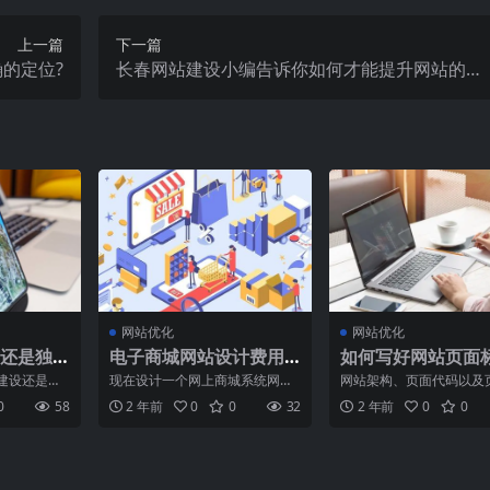
上一篇
下一篇
的定位?
长春网站建设小编告诉你如何才能提升网站的用
户体验呢？
网站优化
网站优化
还是独
电子商城网站设计费用
如何写好网站页面
多少？
题？
建设还是独
现在设计一个网上商城系统网站
网站架构、页面代码以及
互联表示：首
需要多少钱呢？许多客户都那么
题在网站优化中都扮演着
0
58
2 年前
0
0
32
2 年前
0
0
目前
关注这种情况，如今企业都
要的角色。这些元素不仅