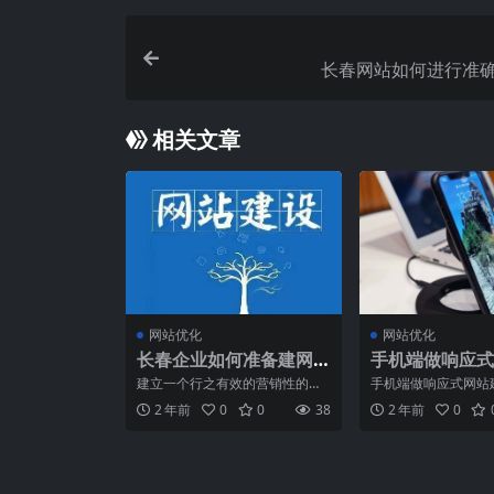
长春网站如何进行准确
相关文章
网站优化
网站优化
长春企业如何准备建网
手机端做响应式
资料？
立手机站？
建立一个行之有效的营销性的网
手机端做响应式网站
站决不能马马虎虎，草率行事，
立手机网站好?创新
2 年前
0
0
38
2 年前
0
随便准备点资料，找一些象
先，肯定一点，百度