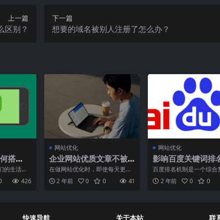
上一篇
下一篇
么区别？
想要的域名被别人注册了怎么办？
网站优化
网站优化
何搭
企业网站优质文章不被
影响百度关键词排
收录的几点原因
因素有什么？
们的生活中
在做网站优化时，即使每天更新
百度排名机制是一个综合
角色。作为
优质文章，也可能会遇到收录不
的工作，涉及多个因素和
0
426
2 年前
0
0
41
2 年前
0
0
，微信
佳的情况。以下是一些可能
考量。在进行搜索引擎优
快速导航
关于本站
联