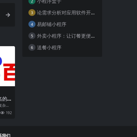
小程序盒子
2
论需求分析对应用软件开发的重要性
3
易邮铺小程序
4
外卖小程序：让订餐更便捷，吃货的福音
5
送餐小程序
6
名的
复杂性
算法的
192
化
系我们