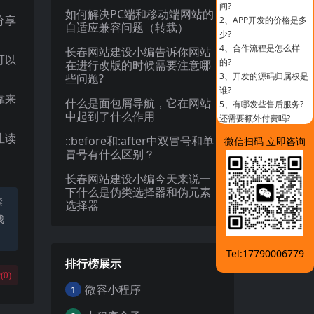
间?
如何解决PC端和移动端网站的
分享
2、
APP开发的价格是多
自适应兼容问题（转载）
少?
4、
合作流程是怎么样
长春网站建设小编告诉你网站
可以
的?
在进行改版的时候需要注意哪
3、
开发的源码归属权是
些问题?
谁?
靠来
什么是面包屑导航，它在网站
5、
有哪发些售后服务?
中起到了什么作用
还需要额外付费吗?
让读
::before和:after中双冒号和单
微信扫码 立即咨询
冒号有什么区别？
长春网站建设小编今天来说一
下什么是伪类选择器和伪元素
禁
选择器
我
Tel:17790006779
排行榜展示
(
0
)
微容小程序
1