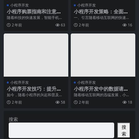
小程序开发
小程序开发
小程序购票指南和注意事
小程序开发策略：全面解
项
决方略与实践案例
随着科技的快速发展，智能手机已
一、引言随着移动互联网的快速发
经成为我们生活中不可或缺的一部
展，小程序作为一种新型的应用形
2 年前
63
2 年前
16
分。而在移动应用中，
态，已经成为了众多企
小程序开发
小程序开发
小程序开发技巧：提升小
小程序开发中的数据请求
程序性能与加载速度的方
与处理技巧
如今，随着小程序的兴起和普及，
随着移动互联网的迅猛发展，小程
越来越多的企业开始关注小程序的
序成为了各个行业中不可或缺的一
法
2 年前
58
2 年前
18
开发和优化。在众多小
环。越来越多的企业开
搜索
搜
索