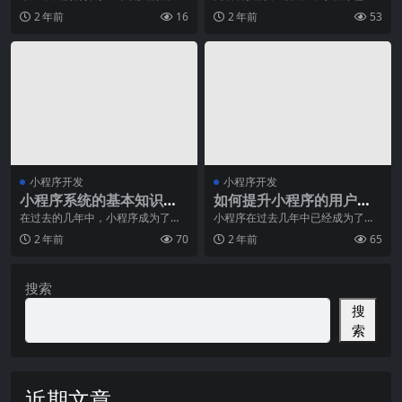
——小程序附近。在移动互联网时
成为我们生活中不可或缺的一部
2 年前
16
2 年前
53
代的推动下，小程序已
分。在长春，小程序的应
小程序开发
小程序开发
小程序系统的基本知识和
如何提升小程序的用户转
使用方法
化率？
在过去的几年中，小程序成为了移
小程序在过去几年中已经成为了移
动应用开发的一种新趋势。随着智
动互联网行业的一颗新星，并且在
2 年前
70
2 年前
65
能手机的普及和人们对
不断地发展和壮大。然
搜索
搜
索
近期文章