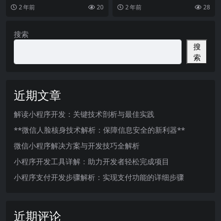
验随着智能手机的普及，移动应用
货运代理在全球贸易中扮演着至关
2 年前
20
2 年前
28
已经成为我们生
重要的角色。货运代理
搜索
搜
索
近期文章
解读小程序开发：关键技术剖析与最佳实践
**微信人脸核身技术解析：保障信息安全的新利器**
微信小程序解决方案与开发技巧全解析
小程序开发工具详解：助力开发者轻松完成项目
小程序支付开发步骤解析：实现支付功能的详细步骤
近期评论