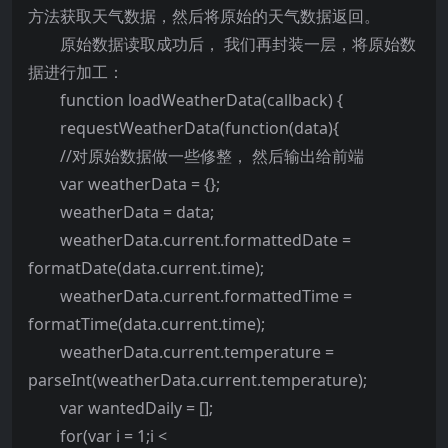
方法获取天气数据，然后将原始的天气数据返回。
原始数据读取成功后， 我们再封装一层，将原始数
据进行加工：
function loadWeatherData(callback) {
requestWeatherData(function(data){
//对原始数据做一些修整， 然后输出给前端
var weatherData = {};
weatherData = data;
weatherData.current.formattedDate =
formatDate(data.current.time);
weatherData.current.formattedTime =
formatTime(data.current.time);
weatherData.current.temperature =
parseInt(weatherData.current.temperature);
var wantedDaily = [];
for(var i = 1;i <