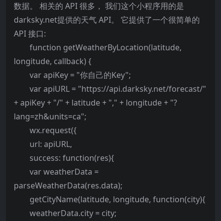
数据。 相关的 API 很多， 我们这个小程序用的是
darksky.net提供的天气 API。 它提供了一个很简单的
API 接口:
function getWeatherByLocation(latitude,
longitude, callback) {
var apiKey = "你自己的Key";
var apiURL = "https://api.darksky.net/forecast/"
+ apiKey + "/" + latitude + "," + longitude + "?
lang=zh&units=ca";
wx.request({
url: apiURL,
success: function(res){
var weatherData =
parseWeatherData(res.data);
getCityName(latitude, longitude, function(city){
weatherData.city = city;