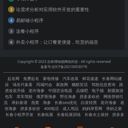
论需求分析对应用软件开发的重要性
3
易邮铺小程序
4
送餐小程序
5
外卖小程序：让订餐更便捷，吃货的福音
6
Copyright © 2023
吉林博纳德网络科技
- All rights reserved
备案号:吉ICP备2021005307号
起名网
免费起名
家电维修
汽车改装
鲜花速递
长春网站建
设
域名代备案
同城约会
家政网
幽默笑话
驾校信息查询
路
虎改装升级
老许海参
中国宏业电器
品烟吧
电子烟
新疆旅游
包车
库车驾校
俄罗斯海参
野生海参
拼多多砍价
网络营销引
流
孕妇食谱
燕窝
海参
长春seo优化
白发转黑
老许海参
老
张海参
拼多多砍价
400电话
成人用品
妈妈孕育网
孕妈之家
长春小程序开发
长春拓展
长春拓展训练
长春水土保持
拼多多
砍价