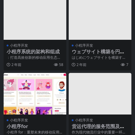
小程序开发
小程序开发
小程序系统的架构和组成
ウェブサイト構築を円滑
にするための日本語フレ
：打造高效创新的移动应用生态随
はじめにウェブサイトを構築する
着移动互联网的高速发展，小程序
には、多くの面が考慮されなけれ
ンドリーツール
2 年前
58
2 年前
7
成为了重要的技术形态
ばならない。 それは
小程序开发
小程序开发
小程序for
货运代理的服务范围及流
程解析
小程序 for：重塑未来的移动应用体
作为现代物流行业中的重要一环，