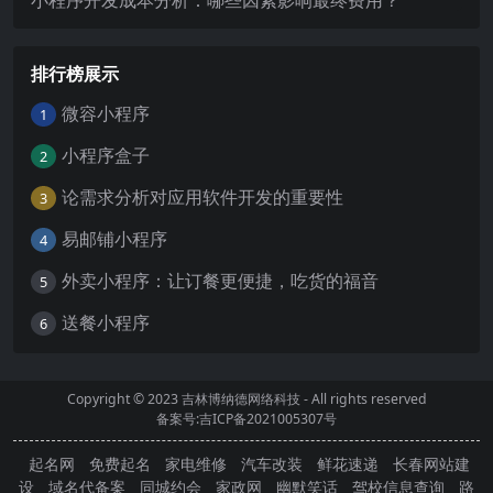
排行榜展示
微容小程序
1
小程序盒子
2
论需求分析对应用软件开发的重要性
3
易邮铺小程序
4
外卖小程序：让订餐更便捷，吃货的福音
5
送餐小程序
6
Copyright © 2023
吉林博纳德网络科技
- All rights reserved
备案号:吉ICP备2021005307号
起名网
免费起名
家电维修
汽车改装
鲜花速递
长春网站建
设
域名代备案
同城约会
家政网
幽默笑话
驾校信息查询
路