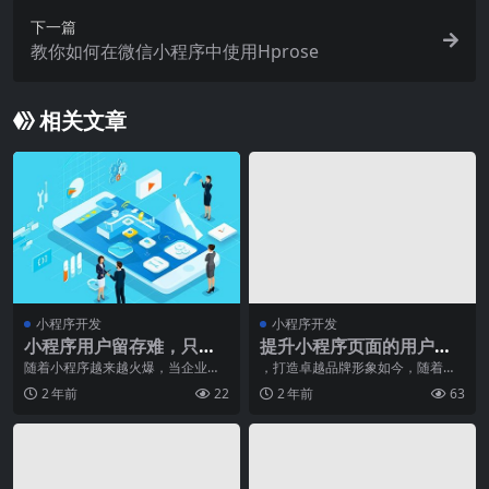
下一篇
教你如何在微信小程序中使用Hprose
相关文章
小程序开发
小程序开发
小程序用户留存难，只需
提升小程序页面的用户体
要做好以下几点
验
随着小程序越来越火爆，当企业小
，打造卓越品牌形象如今，随着移
程序上线后，却不得不面临着推广
动互联网的普及和用户需求的不断
2 年前
22
2 年前
63
问题，而推广往往又会
变化，越来越多的企业