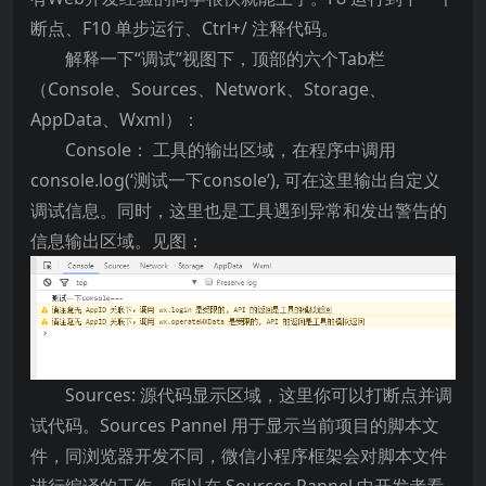
断点、F10 单步运行、Ctrl+/ 注释代码。
解释一下“调试”视图下，顶部的六个Tab栏
（Console、Sources、Network、Storage、
AppData、Wxml）：
Console： 工具的输出区域，在程序中调用
console.log(‘测试一下console’), 可在这里输出自定义
调试信息。同时，这里也是工具遇到异常和发出警告的
信息输出区域。见图：
Sources: 源代码显示区域，这里你可以打断点并调
试代码。Sources Pannel 用于显示当前项目的脚本文
件，同浏览器开发不同，微信小程序框架会对脚本文件
进行编译的工作，所以在 Sources Pannel 中开发者看