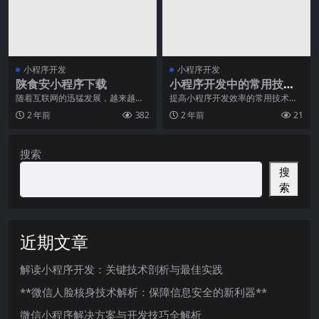
小程序开发
小程序开发
陕食安小程序下载
小程序开发中的常用技术
和工具
随着互联网的迅猛发展，越来越多
提高小程序开发效率的常用技术和
的人已经开始使用手机进行各种日
工具近年来，随着移动互联网的发
2 年前
382
2 年前
21
常操作，如购物、社交
展，小程序逐渐成为了
搜索
搜
索
近期文章
解读小程序开发：关键技术剖析与最佳实践
**微信人脸核身技术解析：保障信息安全的新利器**
微信小程序解决方案与开发技巧全解析