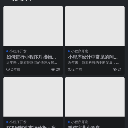
小程序开发
小程序开发
如何进行小程序对接物联
小程序设计中常见的问题
网设备？
及解决方法
近年来，随着物联网的快速发展，
近年来，随着科技的不断发展，小
人们对于智能设备的需求也越来越
程序已经成为了移动互联网的一种
2 年前
20
2 年前
21
大。小程序作为一种轻
重要形式。无论是用户
小程序开发
小程序开发
SCRM软件市场分析：竞
微信字幕小程序