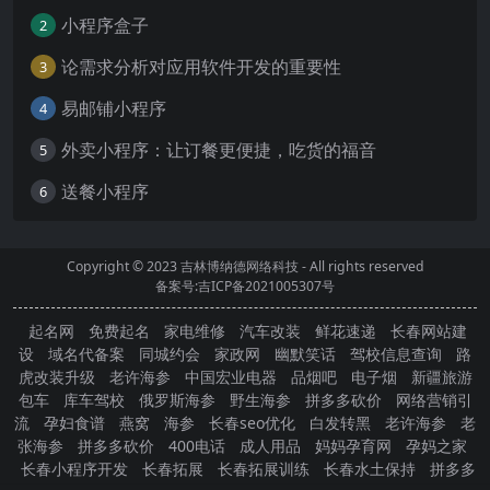
小程序盒子
2
论需求分析对应用软件开发的重要性
3
易邮铺小程序
4
外卖小程序：让订餐更便捷，吃货的福音
5
送餐小程序
6
Copyright © 2023
吉林博纳德网络科技
- All rights reserved
备案号:吉ICP备2021005307号
起名网
免费起名
家电维修
汽车改装
鲜花速递
长春网站建
设
域名代备案
同城约会
家政网
幽默笑话
驾校信息查询
路
虎改装升级
老许海参
中国宏业电器
品烟吧
电子烟
新疆旅游
包车
库车驾校
俄罗斯海参
野生海参
拼多多砍价
网络营销引
流
孕妇食谱
燕窝
海参
长春seo优化
白发转黑
老许海参
老
张海参
拼多多砍价
400电话
成人用品
妈妈孕育网
孕妈之家
长春小程序开发
长春拓展
长春拓展训练
长春水土保持
拼多多