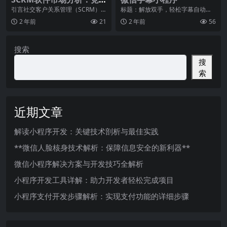
争对手分析与市场份额调
引言社交客户关系管理（SCRM）
标题：解放双手，轻松字幕自动生
软件是目前市场上热门的一类软
成——微信字幕小程序近年来，随
查
2 年前
21
2 年前
56
件，它以社交媒体为渠
着社交媒体的迅猛发展
搜索
搜
索
近期文章
解读小程序开发：关键技术剖析与最佳实践
**微信人脸核身技术解析：保障信息安全的新利器**
微信小程序解决方案与开发技巧全解析
小程序开发工具详解：助力开发者轻松完成项目
小程序支付开发步骤解析：实现支付功能的详细步骤