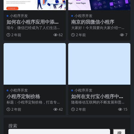
小程序开发
小程序开发
如何在小程序应用中添加
南京的我微信小程序
客服功能？
现今，微信已经成为了人们生活中
大家好！今天我要向大家介绍一款
必不可少的交流方式。不仅如此，
非常特别的微信小程序——南京的
2 年前
62
2 年前
7
随着智能手机的普及和
我。这款小程序旨在为
小程序开发
小程序开发
小程序定制价格
如何在支付宝小程序中实
现动画效果？
标题：小程序定制价格，打造专属
随着移动互联网的不断发展和普
品牌形象的非常佳选择随着移动互
及，人们对于手机应用的使用需求
2 年前
42
2 年前
15
联网的快速发展，小程
也越来越高，尤其是在支
搜索
搜